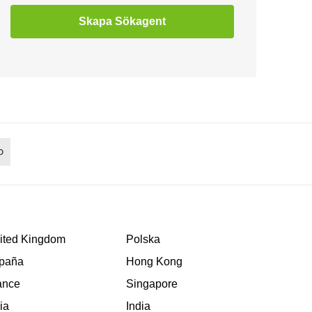
Skapa Sökagent
ited Kingdom
Polska
paña
Hong Kong
ance
Singapore
lia
India