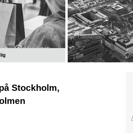
lig
a på Stockholm,
holmen