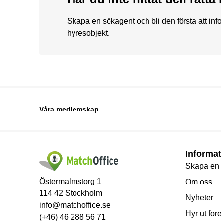
Skapa en sökagent och bli den första att in
hyresobjekt.
Våra medlemskap
Informat
Skapa en
Östermalmstorg 1
Om oss
114 42 Stockholm
Nyheter
info@matchoffice.se
Hyr ut for
(+46) 46 288 56 71