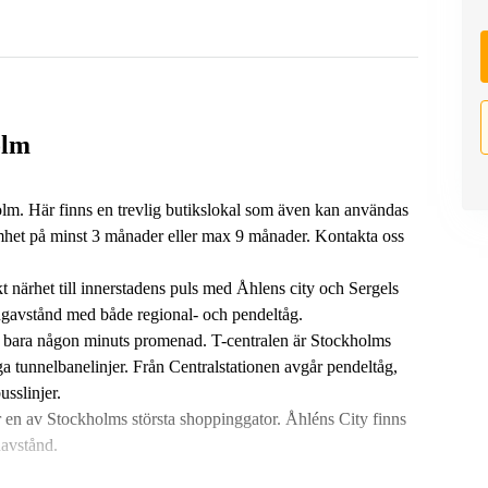
olm
olm. Här finns en trevlig butikslokal som även kan användas
mhet på minst 3 månader eller max 9 månader. Kontakta oss
t närhet till innerstadens puls med Åhlens city och Sergels
ngavstånd med både regional- och pendeltåg.
å bara någon minuts promenad. T-centralen är Stockholms
ga tunnelbanelinjer. Från Centralstationen avgår pendeltåg,
usslinjer.
är en av Stockholms största shoppinggator. Åhléns City finns
davstånd.