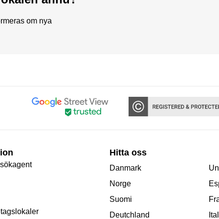
formeras om nya
ion
Hitta oss
 sökagent
Danmark
Un
Norge
Es
Suomi
Fr
etagslokaler
Deutchland
Ita