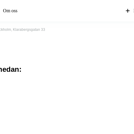
Om oss
ckholm, Klarabergsgatan 33
 nedan: