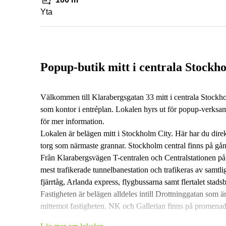
Yta
Popup-butik mitt i centrala Stockh
Välkommen till Klarabergsgatan 33 mitt i centrala Stockh
som kontor i entréplan. Lokalen hyrs ut för popup-verksa
för mer information.
Lokalen är belägen mitt i Stockholm City. Här har du direk
torg som närmaste grannar. Stockholm central finns på gå
Från Klarabergsvägen T-centralen och Centralstationen p
mest trafikerade tunnelbanestation och trafikeras av samtli
fjärrtåg, Arlanda express, flygbussarna samt flertalet stadsb
Fastigheten är belägen alldeles intill Drottninggatan som 
mittemot fastigheten. NK och Gallerian finns på promena