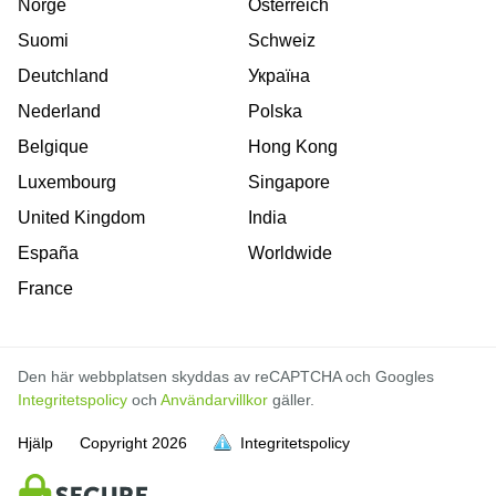
Norge
Österreich
Suomi
Schweiz
Deutchland
Україна
Nederland
Polska
Belgique
Hong Kong
Luxembourg
Singapore
United Kingdom
India
España
Worldwide
France
Den här webbplatsen skyddas av reCAPTCHA och Googles
Integritetspolicy
och
Användarvillkor
gäller.
Hjälp
Copyright
2026
Integritetspolicy