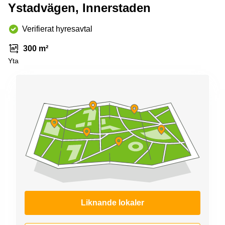
Coworking
Ystadvägen, Innerstaden
Virtuellt
Sollentuna
Östermalm
kontor
Vasastan
Kontor
Verifierat hyresavtal
Malmö
300 m²
Kontorshotell
Yta
Huddinge
Lediga
lokaler
Hisingen
Lediga
lokaler
Hägersten
Liknande lokaler