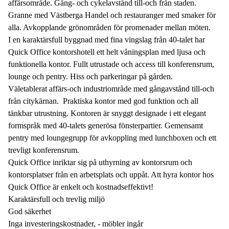
affärsområde. Gång- och cykelavstånd till-och från staden.
Granne med Västberga Handel och restauranger med smaker för
alla. Avkopplande grönområden för promenader mellan möten.
I en karaktärsfull byggnad med fina vingslag från 40-talet har
Quick Office kontorshotell ett helt våningsplan med ljusa och
funktionella kontor. Fullt utrustade och access till konferensrum,
lounge och pentry. Hiss och parkeringar på gården.
Väletablerat affärs-och industriområde med gångavstånd till-och
från citykärnan. Praktiska kontor med god funktion och all
tänkbar utrustning. Kontoren är snyggt designade i ett elegant
formspråk med 40-talets generösa fönsterpartier. Gemensamt
pentry med loungegrupp för avkoppling med lunchboxen och ett
trevligt konferensrum.
Quick Office inriktar sig på uthyrning av kontorsrum och
kontorsplatser från en arbetsplats och uppåt. Att hyra kontor hos
Quick Office är enkelt och kostnadseffektivt!
Karaktärsfull och trevlig miljö
God säkerhet
Inga investeringskostnader, - möbler ingår