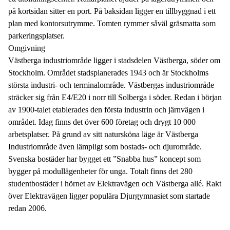
på kortsidan sitter en port. På baksidan ligger en tillbyggnad i ett
plan med kontorsutrymme. Tomten rymmer såväl gräsmatta som
parkeringsplatser.
Omgivning
Västberga industriområde ligger i stadsdelen Västberga, söder om
Stockholm. Området stadsplanerades 1943 och är Stockholms
största industri- och terminalområde. Västbergas industriområde
sträcker sig från E4/E20 i norr till Solberga i söder. Redan i början
av 1900-talet etablerades den första industrin och järnvägen i
området. Idag finns det över 600 företag och drygt 10 000
arbetsplatser. På grund av sitt natursköna läge är Västberga
Industriområde även lämpligt som bostads- och djurområde.
Svenska bostäder har bygget ett ”Snabba hus” koncept som
bygger på modullägenheter för unga. Totalt finns det 280
studentbostäder i hörnet av Elektravägen och Västberga allé. Rakt
över Elektravägen ligger populära Djurgymnasiet som startade
redan 2006.