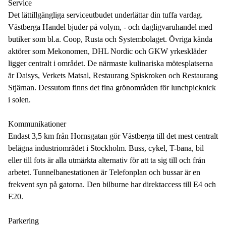
Service
Det lättillgängliga serviceutbudet underlättar din tuffa vardag.
Västberga Handel bjuder på volym, - och dagligvaruhandel med
butiker som bl.a. Coop, Rusta och Systembolaget. Övriga kända
aktörer som Mekonomen, DHL Nordic och GKW yrkeskläder
ligger centralt i området. De närmaste kulinariska mötesplatserna
är Daisys, Verkets Matsal, Restaurang Spiskroken och Restaurang
Stjärnan. Dessutom finns det fina grönområden för lunchpicknick
i solen.
Kommunikationer
Endast 3,5 km från Hornsgatan gör Västberga till det mest centralt
belägna industriområdet i Stockholm. Buss, cykel, T-bana, bil
eller till fots är alla utmärkta alternativ för att ta sig till och från
arbetet. Tunnelbanestationen är Telefonplan och bussar är en
frekvent syn på gatorna. Den bilburne har direktaccess till E4 och
E20.
Parkering