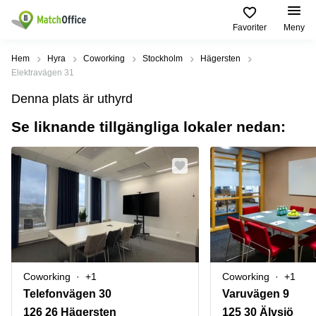
Favoriter
Meny
Hyra / hyra ut
Hem
Hyra
Coworking
Stockholm
Hägersten
Elektravägen 31
Hjälp
Kategorier
Populära
Populära
Denna plats är uthyrd
Städer
sökningar
Kontor
Se liknande tillgängliga lokaler nedan:
Om oss
Stockholm
Kontorshotell
Kontorshotell
Stockholm
Göteborg
Bli hyresvärd
Coworking
Hyra lokal
space
Malmö
Stockholm
Pris
Lagerlokaler
Uppsala
Kontorshotell
Göteborg
Industrilokaler
Norrköping
Logga in
Coworking
Butikslokaler
Östermalm
Stockholm
Coworking
+1
Coworking
+1
Verkstad
Skåne
Kontorshotell
Telefonvägen 30
Varuvägen 9
Malmö
Mötesrum
Älvsjö
126 26 Hägersten
125 30 Älvsjö