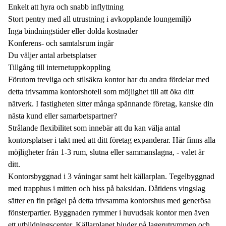
Enkelt att hyra och snabb inflyttning
Stort pentry med all utrustning i avkopplande loungemiljö
Inga bindningstider eller dolda kostnader
Konferens- och samtalsrum ingår
Du väljer antal arbetsplatser
Tillgång till internetuppkoppling
Förutom trevliga och stilsäkra kontor har du andra fördelar med
detta trivsamma kontorshotell som möjlighet till att öka ditt
nätverk. I fastigheten sitter många spännande företag, kanske din
nästa kund eller samarbetspartner?
Strålande flexibilitet som innebär att du kan välja antal
kontorsplatser i takt med att ditt företag expanderar. Här finns alla
möjligheter från 1-3 rum, slutna eller sammanslagna, - valet är
ditt.
Kontorsbyggnad i 3 våningar samt helt källarplan. Tegelbyggnad
med trapphus i mitten och hiss på baksidan. Dåtidens vingslag
sätter en fin prägel på detta trivsamma kontorshus med generösa
fönsterpartier. Byggnaden rymmer i huvudsak kontor men även
ett utbildningscenter. Källarplanet bjuder på lagerutrymmen och