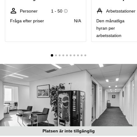
Coworking
Virtuellt
Sollentuna
Östermalm
kontor
Personer
1 - 50
Arbetsstationer
Vasastan
Kontor
Fråga efter priser
N/A
Den månatliga
Malmö
hyran per
Kontorshotell
arbetsstation
Huddinge
Lediga
lokaler
Hisingen
Lediga
lokaler
Hägersten
Platsen är inte tillgänglig