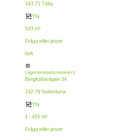
183 71 Täby
Yta
533 m²
Fråga efter priser
N/A
Lager/produktionslokal
+1
Bergkällavägen 34
192 79 Sollentuna
Yta
1 - 455 m²
Fråga efter priser