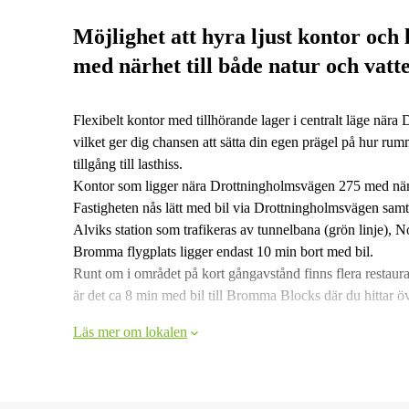
Möjlighet att hyra ljust kontor oc
med närhet till både natur och vatt
Flexibelt kontor med tillhörande lager i centralt läge nä
vilket ger dig chansen att sätta din egen prägel på hur r
tillgång till lasthiss.
Kontor som ligger nära Drottningholmsvägen 275 med närhe
Fastigheten nås lätt med bil via Drottningholmsvägen sa
Alviks station som trafikeras av tunnelbana (grön linje),
Bromma flygplats ligger endast 10 min bort med bil.
Runt om i området på kort gångavstånd finns flera restauran
är det ca 8 min med bil till Bromma Blocks där du hittar ö
Läs mer om lokalen