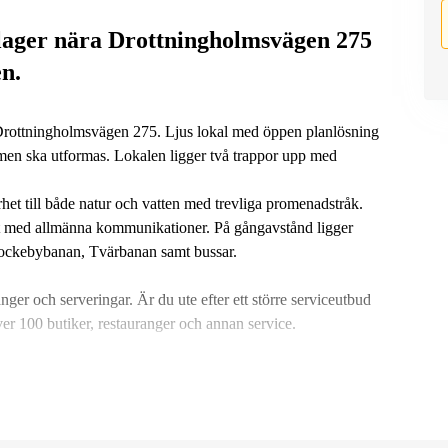
h lager nära Drottningholmsvägen 275
en.
ra Drottningholmsvägen 275. Ljus lokal med öppen planlösning
ummen ska utformas. Lokalen ligger två trappor upp med
t till både natur och vatten med trevliga promenadstråk.
mt med allmänna kommunikationer. På gångavstånd ligger
 Nockebybanan, Tvärbanan samt bussar.
ger och serveringar. Är du ute efter ett större serviceutbud
ver 100 butiker, restauranger och annan service.