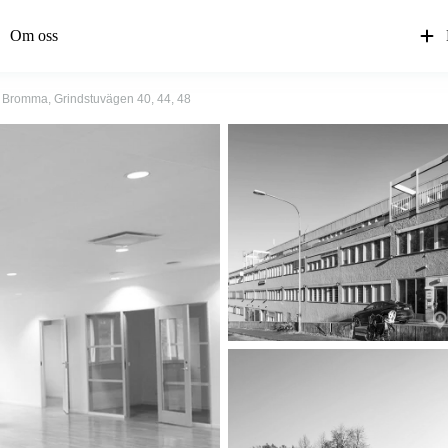
Om oss
Bromma, Grindstuvägen 40, 44, 48