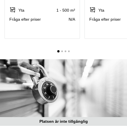
Coworking
Virtuellt
Sollentuna
Östermalm
kontor
Yta
1 - 500 m²
Yta
Vasastan
Kontor
Fråga efter priser
N/A
Fråga efter priser
Malmö
Kontorshotell
Huddinge
Lediga
lokaler
Hisingen
Lediga
lokaler
Hägersten
Platsen är inte tillgänglig