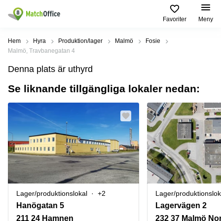
Favoriter
Meny
Hyra / hyra ut
Hem
Hyra
Produktion/lager
Malmö
Fosie
Malmö, Travbanegatan 4
Hjälp
Kategorier
Populära
Populära
Denna plats är uthyrd
Städer
sökningar
Kontor
Se liknande tillgängliga lokaler nedan:
Om oss
Stockholm
Kontorshotell
Kontorshotell
Stockholm
Göteborg
Bli hyresvärd
Coworking
Hyra lokal
space
Malmö
Stockholm
Pris
Lagerlokaler
Uppsala
Kontorshotell
Göteborg
Industrilokaler
Norrköping
Logga in
Coworking
Butikslokaler
Östermalm
Stockholm
Lager/produktionslokal
+2
Lager/produktionslok
Verkstad
Skåne
Kontorshotell
Hanögatan 5
Lagervägen 2
Malmö
Mötesrum
Älvsjö
211 24 Hamnen
232 37 Malmö Nor