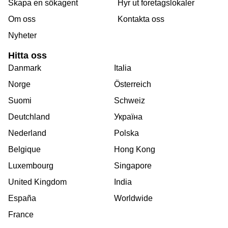
Skapa en sökagent
Hyr ut foretagslokaler
Om oss
Kontakta oss
Nyheter
Hitta oss
Danmark
Italia
Norge
Österreich
Suomi
Schweiz
Deutchland
Україна
Nederland
Polska
Belgique
Hong Kong
Luxembourg
Singapore
United Kingdom
India
España
Worldwide
France