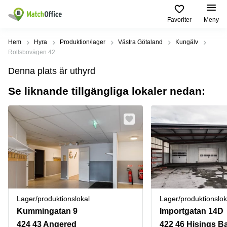
Favoriter
Meny
Hyra / hyra ut
Hem
Hyra
Produktion/lager
Västra Götaland
Kungälv
Rollsbovägen 42
Hjälp
Kategorier
Populära
Populära
Denna plats är uthyrd
Städer
sökningar
Kontor
Se liknande tillgängliga lokaler nedan:
Om oss
Stockholm
Kontorshotell
Kontorshotell
Stockholm
Göteborg
Bli hyresvärd
Coworking
Hyra lokal
space
Malmö
Stockholm
Pris
Lagerlokaler
Uppsala
Kontorshotell
Göteborg
Industrilokaler
Norrköping
Logga in
Coworking
Butikslokaler
Östermalm
Stockholm
Lager/produktionslokal
Lager/produktionslok
Verkstad
Skåne
Kontorshotell
Kummingatan 9
Importgatan 14D
Malmö
Mötesrum
Älvsjö
424 43 Angered
422 46 Hisings B