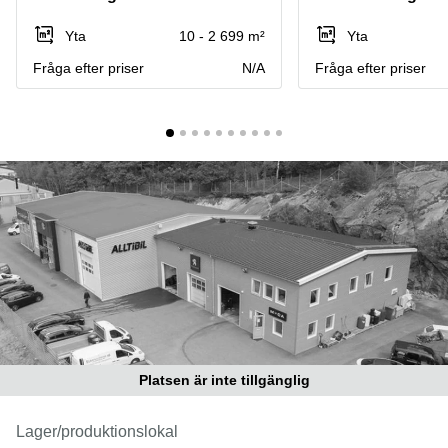
Coworking
Virtuellt
Sollentuna
Östermalm
kontor
Yta
10 - 2 699 m²
Yta
Vasastan
Kontor
Fråga efter priser
N/A
Fråga efter priser
Malmö
Kontorshotell
Huddinge
Lediga
lokaler
Hisingen
Lediga
lokaler
Hägersten
Platsen är inte tillgänglig
Lager/produktionslokal