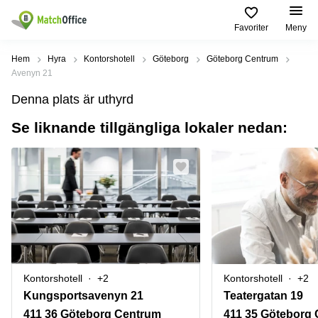
Favoriter
Meny
Hyra / hyra ut
Hem
Hyra
Kontorshotell
Göteborg
Göteborg Centrum
Avenyn 21
Hjälp
Kategorier
Populära
Populära
Denna plats är uthyrd
Städer
sökningar
Kontor
Se liknande tillgängliga lokaler nedan:
Om oss
Stockholm
Kontorshotell
Kontorshotell
Stockholm
Göteborg
Bli hyresvärd
Coworking
Hyra lokal
space
Malmö
Stockholm
Pris
Lagerlokaler
Uppsala
Kontorshotell
Göteborg
Industrilokaler
Norrköping
Logga in
Coworking
Butikslokaler
Östermalm
Stockholm
Kontorshotell
+2
Kontorshotell
+2
Verkstad
Skåne
Kontorshotell
Kungsportsavenyn 21
Teatergatan 19
Malmö
Mötesrum
Älvsjö
411 36 Göteborg Centrum
411 35 Göteborg