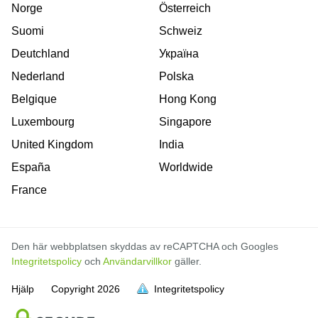
Norge
Österreich
Suomi
Schweiz
Deutchland
Україна
Nederland
Polska
Belgique
Hong Kong
Luxembourg
Singapore
United Kingdom
India
España
Worldwide
France
Den här webbplatsen skyddas av reCAPTCHA och Googles
Integritetspolicy
och
Användarvillkor
gäller.
Hjälp
Copyright
2026
Integritetspolicy
är full
är full
är full
är full
är full
är full
är full
är full
är full
är full