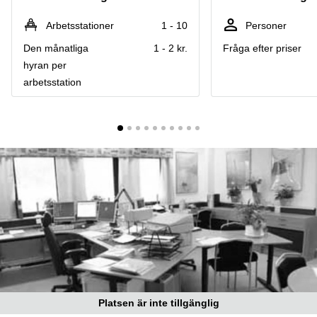
Coworking
Virtuellt
Sollentuna
Östermalm
kontor
Arbetsstationer
1 - 10
Personer
Vasastan
Kontor
Den månatliga
1 - 2 kr.
Fråga efter priser
Malmö
hyran per
Kontorshotell
arbetsstation
Huddinge
Lediga
lokaler
Hisingen
Lediga
lokaler
Hägersten
Platsen är inte tillgänglig