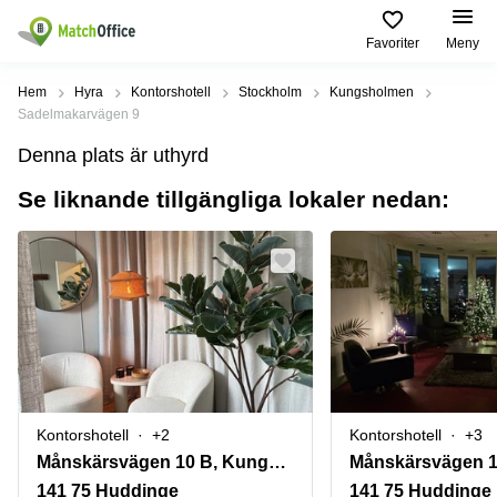
Favoriter
Meny
Hyra / hyra ut
Hem
Hyra
Kontorshotell
Stockholm
Kungsholmen
Sadelmakarvägen 9
Hjälp
Kategorier
Populära
Populära
Denna plats är uthyrd
Städer
sökningar
Kontor
Se liknande tillgängliga lokaler nedan:
Om oss
Stockholm
Kontorshotell
Kontorshotell
Stockholm
Göteborg
Bli hyresvärd
Coworking
Hyra lokal
space
Malmö
Stockholm
Pris
Lagerlokaler
Uppsala
Kontorshotell
Göteborg
Industrilokaler
Norrköping
Logga in
Coworking
Butikslokaler
Östermalm
Stockholm
Kontorshotell
+2
Kontorshotell
+3
Verkstad
Skåne
Kontorshotell
Månskärsvägen 10 B, Kungens Kurva
Månskärsvägen 
Malmö
Mötesrum
Älvsjö
141 75 Huddinge
141 75 Huddinge