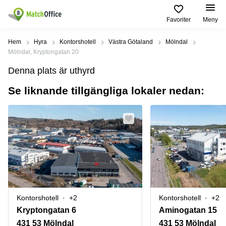
Favoriter
Meny
Hyra / hyra ut
Hem
Hyra
Kontorshotell
Västra Götaland
Mölndal
Mölndal, Kryptongatan 20
Hjälp
Kategorier
Populära
Populära
Denna plats är uthyrd
Städer
sökningar
Kontor
Se liknande tillgängliga lokaler nedan:
Om oss
Stockholm
Kontorshotell
Kontorshotell
Stockholm
Göteborg
Bli hyresvärd
Coworking
Hyra lokal
space
Malmö
Stockholm
Pris
Lagerlokaler
Uppsala
Kontorshotell
Göteborg
Industrilokaler
Norrköping
Logga in
Coworking
Butikslokaler
Östermalm
Stockholm
Kontorshotell
+2
Kontorshotell
+2
Verkstad
Skåne
Kontorshotell
Kryptongatan 6
Aminogatan 15
Malmö
Mötesrum
Älvsjö
431 53 Mölndal
431 53 Mölndal