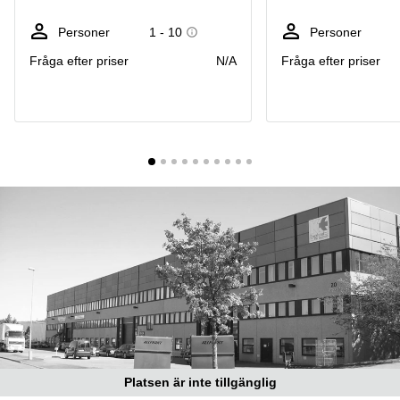
Coworking
Virtuellt
Sollentuna
Östermalm
kontor
Personer
1 - 10
Personer
Vasastan
Kontor
Fråga efter priser
N/A
Fråga efter priser
Malmö
Kontorshotell
Huddinge
Lediga
lokaler
Hisingen
Lediga
lokaler
Hägersten
Platsen är inte tillgänglig