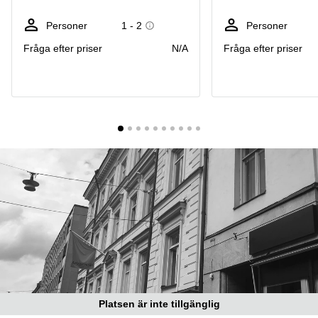
Coworking
Virtuellt
Sollentuna
Östermalm
kontor
Personer
1 - 2
Personer
Vasastan
Kontor
Fråga efter priser
N/A
Fråga efter priser
Malmö
Kontorshotell
Huddinge
Lediga
lokaler
Hisingen
Lediga
lokaler
Hägersten
Platsen är inte tillgänglig