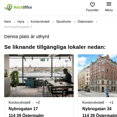
Favoriter
Meny
Hyra / hyra ut
Hem
Hyra
Kontorshotell
Stockholm
Östermalm
Humlegårdsgatan 4
Hjälp
Kategorier
Populära
Populära
Denna plats är uthyrd
Städer
sökningar
Kontor
Se liknande tillgängliga lokaler nedan:
Om oss
Stockholm
Kontorshotell
Kontorshotell
Stockholm
Göteborg
Bli hyresvärd
Coworking
Hyra lokal
space
Malmö
Stockholm
Pris
Lagerlokaler
Uppsala
Kontorshotell
Göteborg
Industrilokaler
Norrköping
Logga in
Coworking
Butikslokaler
Östermalm
Stockholm
Kontorshotell
+2
Kontorshotell
+1
Verkstad
Skåne
Kontorshotell
Nybrogatan 17
Nybrogatan 34
Malmö
Mötesrum
Älvsjö
114 39 Östermalm
114 39 Östermal