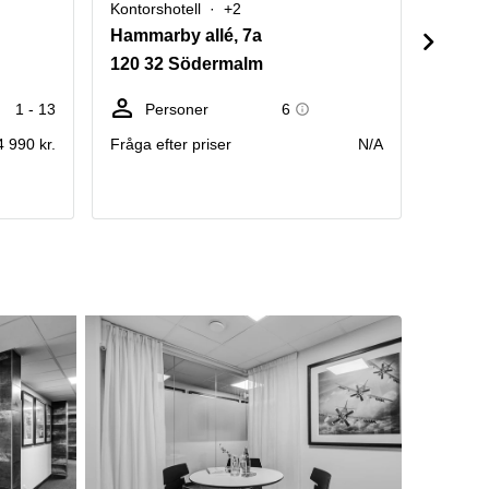
Kontorshotell
+2
Kontors
Hammarby allé, 7a
Hamma
120 32 Södermalm
120 3
1 - 13
Personer
6
Pe
4 990 kr.
Fråga efter priser
N/A
Fråga e