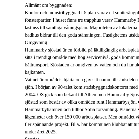
Allmänt om byggnaden:
Kontor och industribyggnad i 6 plan varav ett soutterängp
fönsterpartier. I huset finns tre trapphus varav Hammarby
lasthiss till samtliga våningsplan. Majoriteten av lokalern
badhus bidrar till den goda stämningen. Fastighetens utsid
Omgivning
Hammarby sjöstad är en förbild på lättillgänglig arbetsplats
sitta i trendigt område med hög servicenivå, goda kommu
båttransport. Sjöstaden är omgiven av vatten och du har a
kajkanten.
Vattnet är områdets hjärta och gav sitt namn till stadsdele
sjön. I början av 90-talet kom stadsbyggnadskontoret med e
2004. OS gick som bekant till Athen men Hammarby Sjöstad 
sjöstad som består av olika områden runt Hammarbysjön. O
Hammarbyhamnen och tillhör Sofia församling. Planerna var
lägenheter och över 150 000 arbetsplatser. Men området väx
fler spännande projekt. Bl.a. har kommunen klubbat att t
under året 2025.