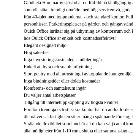
Glödheta Hammarby sjöstad är en förbild på lättillgänglig ar
som vill sitta i trendigt område med hög servicenivå, g
från 40-talet med toppmoderna, - och standard kontor. Full
personhissar. Parkeringsplatser på gården och gångavstånd t
Quick Office inriktar sig på uthyrning av kontorsrum och k
hos Quick Office är enkelt och kostnadseffektivt!
Elegant designad miljö
Hög säkerhet
Inga investeringskostnader, - möbler ingår
Enkelt att hyra och snabb inflyttning
Stort pentry med all utrustning i avkopplande loungemiljö
Inga bindningstider eller dolda kostnader
Konferens- och samtalsrum ingår
Du väljer antal arbetsplatser
Tillgång till internetuppkoppling av högsta kvalitet
Förutom trendiga och stilsäkra kontor har du andra fördela
ditt nätverk. I fastigheten sitter många spännande företag,
Strålande flexibilitet som innebär att du kan välja antal kon
alla möjligheter från 1-10 rum, slutna eller sammanslagna, -