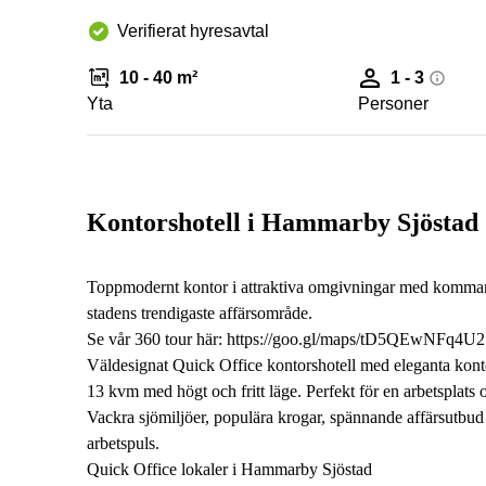
Verifierat hyresavtal
10 - 40 m²
1 - 3
Yta
Personer
Kontorshotell i Hammarby Sjöstad
Toppmodernt kontor i attraktiva omgivningar med kommand
stadens trendigaste affärsområde.
Se vår 360 tour här: https://goo.gl/maps/tD5QEwNFq4U2
Väldesignat Quick Office kontorshotell med eleganta kontor
13 kvm med högt och fritt läge. Perfekt för en arbetsplat
Vackra sjömiljöer, populära krogar, spännande affärsutbud
arbetspuls.
Quick Office lokaler i Hammarby Sjöstad