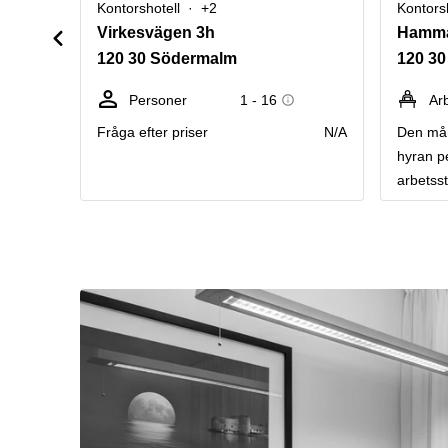
Kontorshotell
+2
Kontors
Virkesvägen 3h
120 30 Södermalm
120 30
Personer
1 - 16
Ar
Fråga efter priser
N/A
Den mån
hyran p
arbetsst