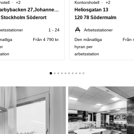
hotell
+2
Kontorshotell
+2
Hammarbybacken 27,Johanneshov
Heliosgatan 13
 Stockholm Söderort
120 78 Södermalm
betsstationer
1 - 24
Arbetsstationer
atliga
Från 4 790 kr.
Den månatliga
Från 
er
hyran per
ation
arbetsstation