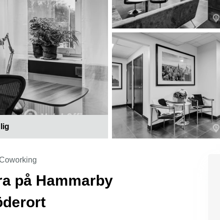
lig
Coworking
hyra på Hammarby
öderort