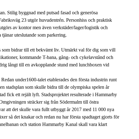
lan. Stilig byggnad med putsad fasad och generösa
 Fabriksväg 23 utgör huvudentrén. Personhiss och praktisk
a utgörs av kontor men även verkstäder/lager/logistik och
a tjänar uteslutande som parkering.
 som bidrar till ett bekvämt liv. Utmärkt val för dig som vill
nikationer, kommande T-bana, gång- och cykelavstånd och
ldrig långt till en avkopplande stund med lunchboxen vid
n. Redan under1600-talet etablerades den första industrin runt
n stadsplan som skulle bidra till de olympiska spelen år
fick ett rejält lyft. Stadsprojektet resulterade i Hammarby
mgivningen sträcker sig från Södermalm till östra
 att det skulle vara fullt utbyggt år 2017 med 11 000 nya
er så det knakar och redan nu har första spadtaget gjorts för
unnelbanan och station Hammarby Kanal skall vara klart