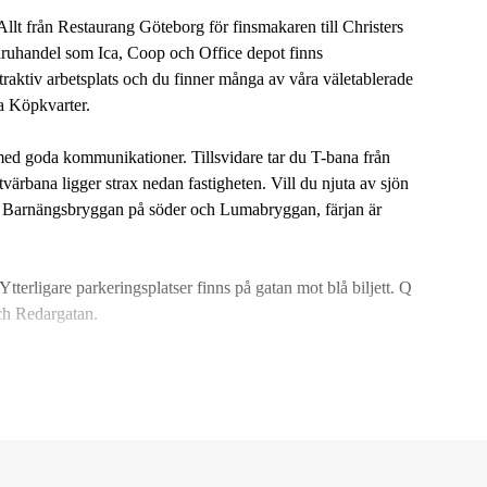
Allt från Restaurang Göteborg för finsmakaren till Christers
aruhandel som Ica, Coop och Office depot finns
traktiv arbetsplats och du finner många av våra väletablerade
la Köpkvarter.
med goda kommunikationer. Tillsvidare tar du T-bana från
tvärbana ligger strax nedan fastigheten. Vill du njuta av sjön
an Barnängsbryggan på söder och Lumabryggan, färjan är
tterligare parkeringsplatser finns på gatan mot blå biljett. Q
ch Redargatan.