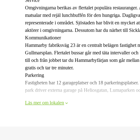
Service
Omgivningarna berikas av flertalet populära restauranger. 
matsalar med rejäl lunchbuffén för den hungriga. Dagligv
representerade i området. Sjöstaden har blivit en mycket at
aktörer i omgivningarna. Dessutom har du närhet till Sick
Kommunikationer
Hammarby fabriksväg 23 är en centralt belägen fastighet 
Gullmarsplan. Flertalet bussar går med täta intervaller och 
till och från jobbet tar du Hammarbyfärjan som går mell
gratis och tar tre minuter.
Parkering
Fastigheten har 12 garageplatser och 18 parkeringsplatser. Y
park driver externa garage på Heliosgatan, Lumaparken o
Läs mer om lokalen