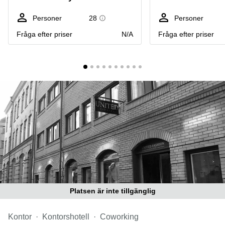
Coworking
Virtuellt
Sollentuna
Östermalm
kontor
Personer
28
Personer
Vasastan
Kontor
Fråga efter priser
N/A
Fråga efter priser
Malmö
Kontorshotell
Huddinge
Lediga
lokaler
Hisingen
Lediga
lokaler
Hägersten
Platsen är inte tillgänglig
Kontor
Kontorshotell
Coworking