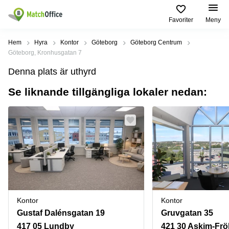
Favoriter
Meny
Hyra / hyra ut
Hem
Hyra
Kontor
Göteborg
Göteborg Centrum
Göteborg, Kronhusgatan 7
Hjälp
Kategorier
Populära
Populära
Denna plats är uthyrd
Städer
sökningar
Kontor
Se liknande tillgängliga lokaler nedan:
Om oss
Stockholm
Kontorshotell
Kontorshotell
Stockholm
Göteborg
Bli hyresvärd
Coworking
Hyra lokal
space
Malmö
Stockholm
Pris
Lagerlokaler
Uppsala
Kontorshotell
Göteborg
Industrilokaler
Norrköping
Logga in
Coworking
Butikslokaler
Östermalm
Stockholm
Kontor
Kontor
Verkstad
Skåne
Kontorshotell
Gustaf Dalénsgatan 19
Gruvgatan 35
Malmö
Mötesrum
Älvsjö
417 05 Lundby