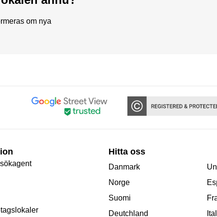
formeras om nya
ion
Hitta oss
 sökagent
Danmark
Un
Norge
Es
Suomi
Fr
etagslokaler
Deutchland
Ita