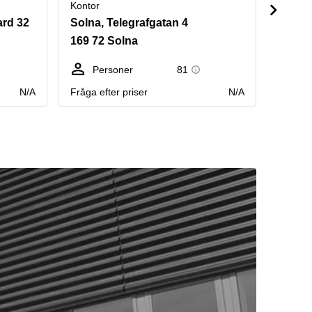
Kontor
Kontor
ard 32
Solna, Telegrafgatan 4
Solna,
169 72 Solna
169 7
Personer
81
Pe
N/A
Fråga efter priser
N/A
Fråga e