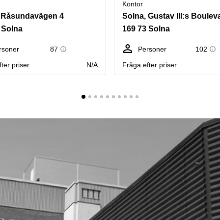
Kontor
, Råsundavägen 4
Solna, Gustav III:s Boulev
 Solna
169 73 Solna
rsoner
87
Personer
102
ter priser
N/A
Fråga efter priser