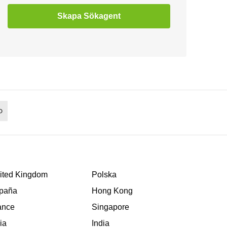
Skapa Sökagent
ited Kingdom
Polska
paña
Hong Kong
ance
Singapore
lia
India