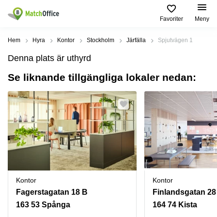
Favoriter
Meny
Hyra / hyra ut
Hem
Hyra
Kontor
Stockholm
Järfälla
Spjutvägen 1
Denna plats är uthyrd
Hjälp
Kategorier
Populära
Populära
Städer
sökningar
Se liknande tillgängliga lokaler nedan:
Kontor
Om oss
Stockholm
Kontorshotell
Kontorshotell
Stockholm
Göteborg
Bli hyresvärd
Coworking
Hyra lokal
space
Malmö
Stockholm
Pris
Lagerlokaler
Uppsala
Kontorshotell
Göteborg
Industrilokaler
Norrköping
Logga in
Coworking
Butikslokaler
Östermalm
Stockholm
Kontor
Kontor
Verkstad
Skåne
Fagerstagatan 18 B
Finlandsgatan 28
Kontorshotell
Malmö
163 53 Spånga
164 74 Kista
Mötesrum
Älvsjö