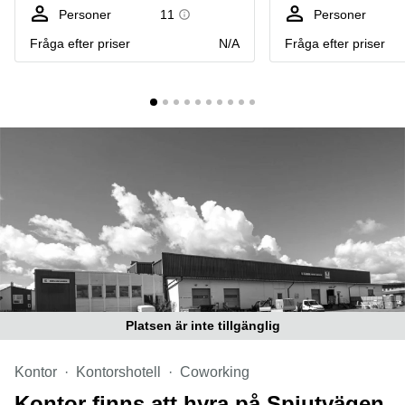
Coworking
Virtuellt
Sollentuna
Personer
11
Personer
Östermalm
kontor
Fråga efter priser
N/A
Fråga efter priser
Vasastan
Kontor
Malmö
Kontorshotell
Huddinge
Lediga
lokaler
Hisingen
Lediga
lokaler
Hägersten
Platsen är inte tillgänglig
Kontor
Kontorshotell
Coworking
Kontor finns att hyra på Spjutvägen,