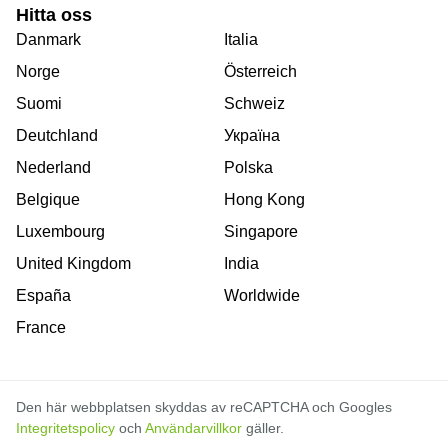
Hitta oss
Danmark
Italia
Norge
Österreich
Suomi
Schweiz
Deutchland
Україна
Nederland
Polska
Belgique
Hong Kong
Luxembourg
Singapore
United Kingdom
India
España
Worldwide
France
Den här webbplatsen skyddas av reCAPTCHA och Googles
Integritetspolicy
och
Användarvillkor
gäller.