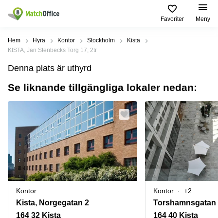
Favoriter
Meny
Hyra / hyra ut
Hem
Hyra
Kontor
Stockholm
Kista
KISTA, Jan Stenbecks Torg 17, 2tr
Hjälp
Kategorier
Populära
Populära
Denna plats är uthyrd
Städer
sökningar
Kontor
Se liknande tillgängliga lokaler nedan:
Om oss
Stockholm
Kontorshotell
Kontorshotell
Stockholm
Göteborg
Bli hyresvärd
Coworking
Hyra lokal
space
Malmö
Stockholm
Pris
Lagerlokaler
Uppsala
Kontorshotell
Göteborg
Industrilokaler
Norrköping
Logga in
Coworking
Butikslokaler
Östermalm
Stockholm
Kontor
Kontor
+2
Verkstad
Skåne
Kontorshotell
Kista, Norgegatan 2
Torshamnsgatan
Malmö
Mötesrum
Älvsjö
164 32 Kista
164 40 Kista