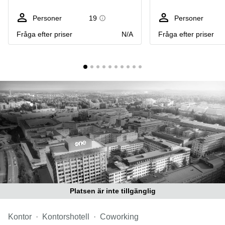
Coworking
Virtuellt
Sollentuna
Östermalm
kontor
Personer
19
Personer
Vasastan
Kontor
Fråga efter priser
N/A
Fråga efter priser
Malmö
Kontorshotell
Huddinge
Lediga
lokaler
Hisingen
Lediga
lokaler
Hägersten
Platsen är inte tillgänglig
Kontor
Kontorshotell
Coworking