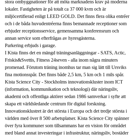
stora ombyggnationer för att möta marknadens krav på moderna
lokaler. Fastigheten är på totalt ca 37 000 kvm och är
miljöcertifierad enligt LEED GOLD. Det finns flera olika entréer
och i de båda huvudentréerna finns bemannade receptioner som
erbjuder receptionsservice, gemensamma konferensrum och
annan service som efterfrågas av hyresgästerna.
Parkering erbjuds i garage.
I Kista finns det en mängd träningsanläggningar - SATS, Actic,
Friskis&Svettis, Fitness 24seven - alla inom några minuters
promenad. Förutom träning inomhus tar man sig lätt till Ursviks
fina motionsspår. Det finns både 2,5 km, 5 km och 1 mils spår.
Kista Science City - Stockholms innovationskluster inom ICT
(information, kommunikation och teknologi) där näringsliv,
akademi och offentliga aktörer sedan 1986 samverkar i syfte att
skapa ett världsledande centrum för digital forskning.
Innovationsklustret är det största i Europa och det tredje största i
världen med över 8 500 arbetsplatser. Kista Science City spänner
över fyra kommuner som tillsammans har en vision för området
med bland annat investeringar i infrastruktur, näringsliv, bostäder