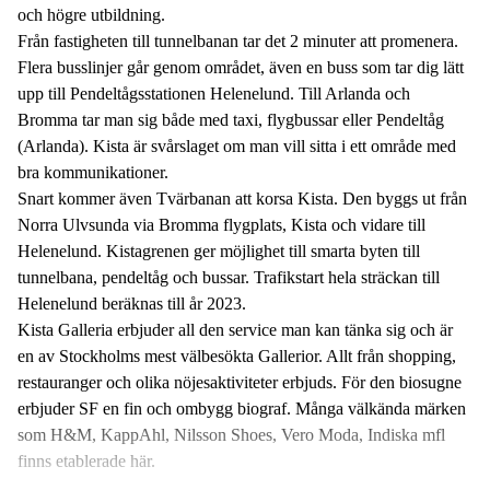
och högre utbildning.
Från fastigheten till tunnelbanan tar det 2 minuter att promenera.
Flera busslinjer går genom området, även en buss som tar dig lätt
upp till Pendeltågsstationen Helenelund. Till Arlanda och
Bromma tar man sig både med taxi, flygbussar eller Pendeltåg
(Arlanda). Kista är svårslaget om man vill sitta i ett område med
bra kommunikationer.
Snart kommer även Tvärbanan att korsa Kista. Den byggs ut från
Norra Ulvsunda via Bromma flygplats, Kista och vidare till
Helenelund. Kistagrenen ger möjlighet till smarta byten till
tunnelbana, pendeltåg och bussar. Trafikstart hela sträckan till
Helenelund beräknas till år 2023.
Kista Galleria erbjuder all den service man kan tänka sig och är
en av Stockholms mest välbesökta Gallerior. Allt från shopping,
restauranger och olika nöjesaktiviteter erbjuds. För den biosugne
erbjuder SF en fin och ombygg biograf. Många välkända märken
som H&M, KappAhl, Nilsson Shoes, Vero Moda, Indiska mfl
finns etablerade här.