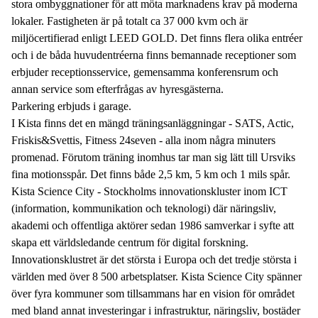
stora ombyggnationer för att möta marknadens krav på moderna
lokaler. Fastigheten är på totalt ca 37 000 kvm och är
miljöcertifierad enligt LEED GOLD. Det finns flera olika entréer
och i de båda huvudentréerna finns bemannade receptioner som
erbjuder receptionsservice, gemensamma konferensrum och
annan service som efterfrågas av hyresgästerna.
Parkering erbjuds i garage.
I Kista finns det en mängd träningsanläggningar - SATS, Actic,
Friskis&Svettis, Fitness 24seven - alla inom några minuters
promenad. Förutom träning inomhus tar man sig lätt till Ursviks
fina motionsspår. Det finns både 2,5 km, 5 km och 1 mils spår.
Kista Science City - Stockholms innovationskluster inom ICT
(information, kommunikation och teknologi) där näringsliv,
akademi och offentliga aktörer sedan 1986 samverkar i syfte att
skapa ett världsledande centrum för digital forskning.
Innovationsklustret är det största i Europa och det tredje största i
världen med över 8 500 arbetsplatser. Kista Science City spänner
över fyra kommuner som tillsammans har en vision för området
med bland annat investeringar i infrastruktur, näringsliv, bostäder