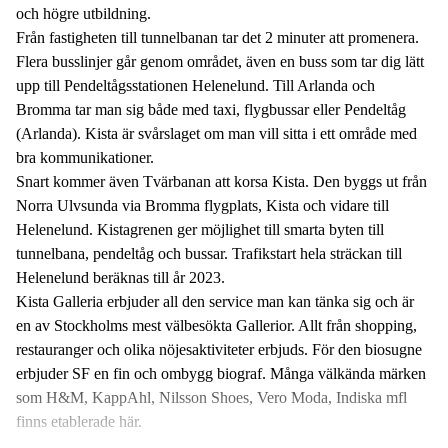
och högre utbildning.
Från fastigheten till tunnelbanan tar det 2 minuter att promenera.
Flera busslinjer går genom området, även en buss som tar dig lätt
upp till Pendeltågsstationen Helenelund. Till Arlanda och
Bromma tar man sig både med taxi, flygbussar eller Pendeltåg
(Arlanda). Kista är svårslaget om man vill sitta i ett område med
bra kommunikationer.
Snart kommer även Tvärbanan att korsa Kista. Den byggs ut från
Norra Ulvsunda via Bromma flygplats, Kista och vidare till
Helenelund. Kistagrenen ger möjlighet till smarta byten till
tunnelbana, pendeltåg och bussar. Trafikstart hela sträckan till
Helenelund beräknas till år 2023.
Kista Galleria erbjuder all den service man kan tänka sig och är
en av Stockholms mest välbesökta Gallerior. Allt från shopping,
restauranger och olika nöjesaktiviteter erbjuds. För den biosugne
erbjuder SF en fin och ombygg biograf. Många välkända märken
som H&M, KappAhl, Nilsson Shoes, Vero Moda, Indiska mfl
finns etablerade här.