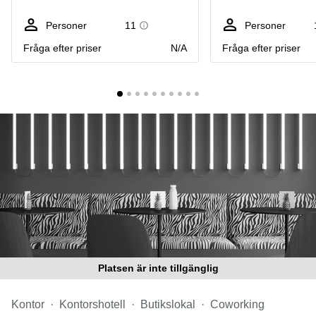
Coworking
Virtuellt
Sollentuna
Östermalm
kontor
Personer
11
Personer
Vasastan
Kontor
Fråga efter priser
N/A
Fråga efter priser
Malmö
Kontorshotell
Huddinge
Lediga
lokaler
Hisingen
Lediga
lokaler
Hägersten
Platsen är inte tillgänglig
Kontor
Kontorshotell
Butikslokal
Coworking