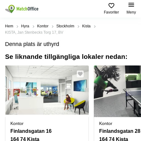
Favoriter
Meny
Hyra / hyra ut
Hem
Hyra
Kontor
Stockholm
Kista
KISTA, Jan Stenbecks Torg 17, BV
Hjälp
Kategorier
Populära
Populära
Denna plats är uthyrd
Städer
sökningar
Kontor
Se liknande tillgängliga lokaler nedan:
Om oss
Stockholm
Kontorshotell
Kontorshotell
Stockholm
Göteborg
Bli hyresvärd
Coworking
Hyra lokal
space
Malmö
Stockholm
Pris
Lagerlokaler
Uppsala
Kontorshotell
Göteborg
Industrilokaler
Norrköping
Logga in
Coworking
Butikslokaler
Östermalm
Stockholm
Kontor
Kontor
Verkstad
Skåne
Kontorshotell
Finlandsgatan 16
Finlandsgatan 28
Malmö
Mötesrum
Älvsjö
164 74 Kista
164 74 Kista