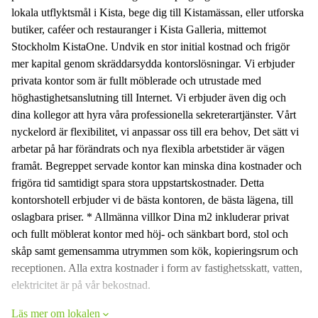
lokala utflyktsmål i Kista, bege dig till Kistamässan, eller utforska
butiker, caféer och restauranger i Kista Galleria, mittemot
Stockholm KistaOne. Undvik en stor initial kostnad och frigör
mer kapital genom skräddarsydda kontorslösningar. Vi erbjuder
privata kontor som är fullt möblerade och utrustade med
höghastighetsanslutning till Internet. Vi erbjuder även dig och
dina kollegor att hyra våra professionella sekreterartjänster. Vårt
nyckelord är flexibilitet, vi anpassar oss till era behov, Det sätt vi
arbetar på har förändrats och nya flexibla arbetstider är vägen
framåt. Begreppet servade kontor kan minska dina kostnader och
frigöra tid samtidigt spara stora uppstartskostnader. Detta
kontorshotell erbjuder vi de bästa kontoren, de bästa lägena, till
oslagbara priser. * Allmänna villkor Dina m2 inkluderar privat
och fullt möblerat kontor med höj- och sänkbart bord, stol och
skåp samt gemensamma utrymmen som kök, kopieringsrum och
receptionen. Alla extra kostnader i form av fastighetsskatt, vatten,
elektricitet är på vår bekostnad.
Läs mer om lokalen