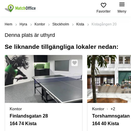
Favoriter
Meny
Hyra / hyra ut
Hem
Hyra
Kontor
Stockholm
Kista
Kistagången 20
Denna plats är uthyrd
Hjälp
Kategorier
Populära
Populära
Städer
sökningar
Se liknande tillgängliga lokaler nedan:
Kontor
Om oss
Stockholm
Kontorshotell
Kontorshotell
Stockholm
Göteborg
Bli hyresvärd
Coworking
Hyra lokal
space
Malmö
Stockholm
Pris
Lagerlokaler
Uppsala
Kontorshotell
Göteborg
Industrilokaler
Norrköping
Logga in
Coworking
Butikslokaler
Östermalm
Stockholm
Kontor
Kontor
+2
Verkstad
Skåne
Finlandsgatan 28
Torshamnsgatan
Kontorshotell
Malmö
164 74 Kista
164 40 Kista
Mötesrum
Älvsjö