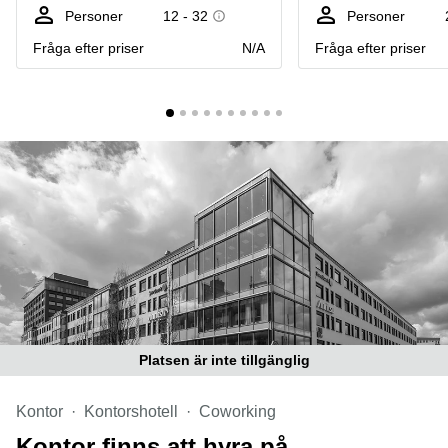
Coworking
Virtuellt
Sollentuna
Personer
12 - 32
Personer
Östermalm
kontor
Fråga efter priser
N/A
Fråga efter priser
Vasastan
Kontor
Malmö
Kontorshotell
Huddinge
Lediga
lokaler
Hisingen
Lediga
lokaler
Hägersten
Platsen är inte tillgänglig
Kontor
Kontorshotell
Coworking
Kontor finns att hyra på