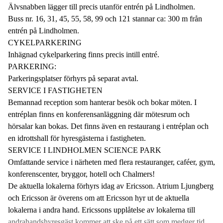
Älvsnabben lägger till precis utanför entrén på Lindholmen.
Buss nr. 16, 31, 45, 55, 58, 99 och 121 stannar ca: 300 m från
entrén på Lindholmen.
CYKELPARKERING
Inhägnad cykelparkering finns precis intill entré.
PARKERING:
Parkeringsplatser förhyrs på separat avtal.
SERVICE I FASTIGHETEN
Bemannad reception som hanterar besök och bokar möten. I
entréplan finns en konferensanläggning där mötesrum och
hörsalar kan bokas. Det finns även en restaurang i entréplan och
en idrottshall för hyresgästerna i fastigheten.
SERVICE I LINDHOLMEN SCIENCE PARK
Omfattande service i närheten med flera restauranger, caféer, gym,
konferenscenter, bryggor, hotell och Chalmers!
De aktuella lokalerna förhyrs idag av Ericsson. Atrium Ljungberg
och Ericsson är överens om att Ericsson hyr ut de aktuella
lokalerna i andra hand. Ericssons upplåtelse av lokalerna till
andrahandshyresgäst kommer att ske på ett sätt som medger tid