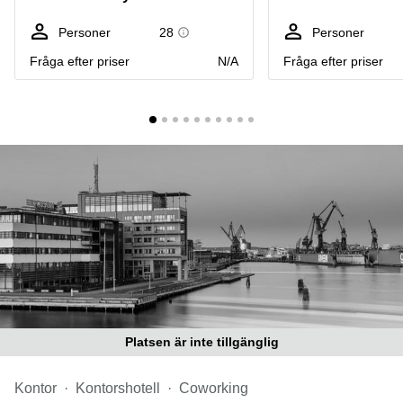
Coworking
Virtuellt
Sollentuna
Östermalm
kontor
Personer
28
Personer
Vasastan
Kontor
Fråga efter priser
N/A
Fråga efter priser
Malmö
Kontorshotell
Huddinge
Lediga
lokaler
Hisingen
Lediga
lokaler
Hägersten
Platsen är inte tillgänglig
Kontor
Kontorshotell
Coworking