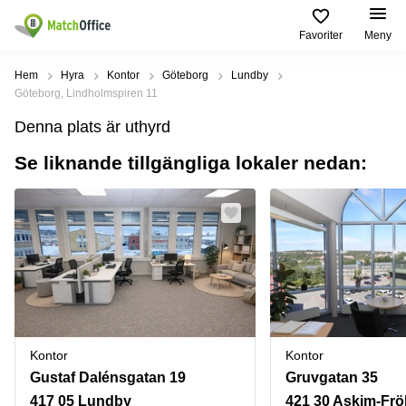
Favoriter
Meny
Hyra / hyra ut
Hem
Hyra
Kontor
Göteborg
Lundby
Göteborg, Lindholmspiren 11
Hjälp
Kategorier
Populära
Populära
Denna plats är uthyrd
Städer
sökningar
Kontor
Se liknande tillgängliga lokaler nedan:
Om oss
Stockholm
Kontorshotell
Kontorshotell
Stockholm
Göteborg
Bli hyresvärd
Coworking
Hyra lokal
space
Malmö
Stockholm
Pris
Lagerlokaler
Uppsala
Kontorshotell
Göteborg
Industrilokaler
Norrköping
Logga in
Coworking
Butikslokaler
Östermalm
Stockholm
Kontor
Kontor
Verkstad
Skåne
Kontorshotell
Gustaf Dalénsgatan 19
Gruvgatan 35
Malmö
Mötesrum
Älvsjö
417 05 Lundby