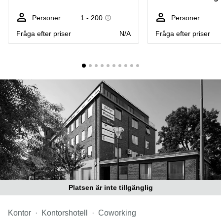
Coworking
Virtuellt
Sollentuna
Östermalm
kontor
Personer
1 - 200
Personer
Vasastan
Kontor
Fråga efter priser
N/A
Fråga efter priser
Malmö
Kontorshotell
Huddinge
Lediga
lokaler
Hisingen
Lediga
lokaler
Hägersten
Platsen är inte tillgänglig
Kontor
Kontorshotell
Coworking