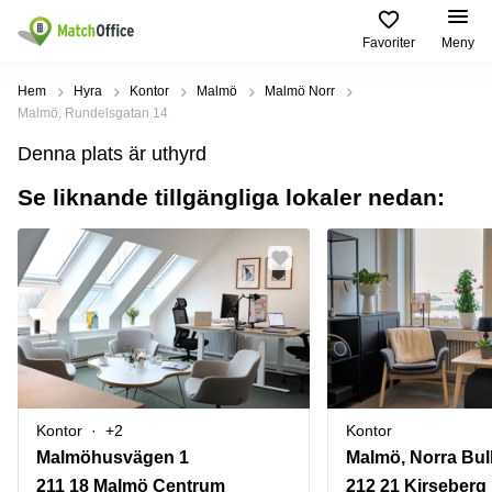
Favoriter
Meny
Hyra / hyra ut
Hem
Hyra
Kontor
Malmö
Malmö Norr
Malmö, Rundelsgatan 14
Hjälp
Kategorier
Populära
Populära
Denna plats är uthyrd
Städer
sökningar
Kontor
Se liknande tillgängliga lokaler nedan:
Om oss
Stockholm
Kontorshotell
Kontorshotell
Stockholm
Göteborg
Bli hyresvärd
Coworking
Hyra lokal
space
Malmö
Stockholm
Pris
Lagerlokaler
Uppsala
Kontorshotell
Göteborg
Industrilokaler
Norrköping
Logga in
Coworking
Butikslokaler
Östermalm
Stockholm
Kontor
+2
Kontor
Verkstad
Skåne
Kontorshotell
Malmöhusvägen 1
Malmö
Mötesrum
Älvsjö
211 18 Malmö Centrum
212 21 Kirseberg