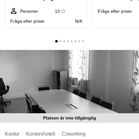
Coworking
Virtuellt
Sollentuna
Östermalm
kontor
Personer
13
Fråga efter priser
Vasastan
Kontor
Fråga efter priser
N/A
Malmö
Kontorshotell
Huddinge
Lediga
lokaler
Hisingen
Lediga
lokaler
Hägersten
Platsen är inte tillgänglig
Kontor
Kontorshotell
Coworking