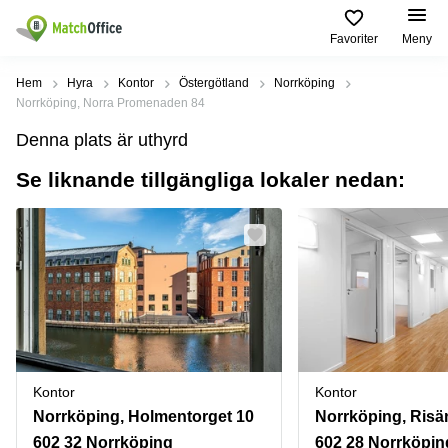
Favoriter
Meny
Hyra / hyra ut
Hem
Hyra
Kontor
Östergötland
Norrköping
Norrköping, Norra Promenaden 84
Hjälp
Kategorier
Populära
Populära
Denna plats är uthyrd
Städer
sökningar
Kontor
Se liknande tillgängliga lokaler nedan:
Om oss
Stockholm
Kontorshotell
Kontorshotell
Stockholm
Göteborg
Bli hyresvärd
Coworking
Hyra lokal
space
Malmö
Stockholm
Pris
Lagerlokaler
Uppsala
Kontorshotell
Göteborg
Industrilokaler
Norrköping
Logga in
Coworking
Butikslokaler
Östermalm
Stockholm
Kontor
Kontor
Verkstad
Skåne
Kontorshotell
Norrköping, Holmentorget 10
Norrköping, Risä
Malmö
Mötesrum
Älvsjö
602 32 Norrköping
602 28 Norrköpin