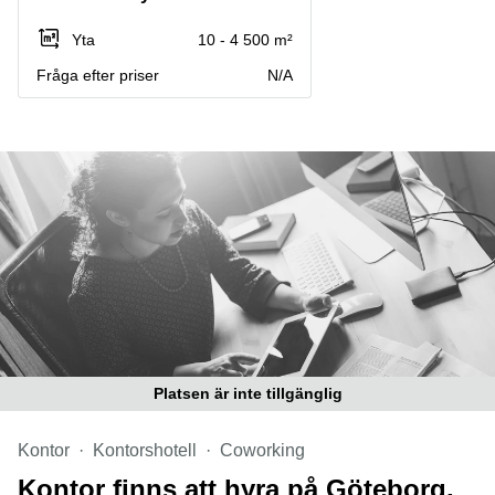
Coworking
Virtuellt
Sollentuna
Östermalm
kontor
Yta
10 - 4 500 m²
Vasastan
Kontor
Fråga efter priser
N/A
Malmö
Kontorshotell
Huddinge
Lediga
lokaler
Hisingen
Lediga
lokaler
Hägersten
Platsen är inte tillgänglig
Kontor
Kontorshotell
Coworking
Kontor finns att hyra på Göteborg,