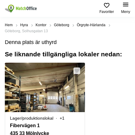
Favoriter
Meny
Hyra / hyra ut
Hem
Hyra
Kontor
Göteborg
Örgryte-Härlanda
Göteborg, Solhusgatan 13
Hjälp
Kategorier
Populära
Populära
Denna plats är uthyrd
Städer
sökningar
Kontor
Se liknande tillgängliga lokaler nedan:
Om oss
Stockholm
Kontorshotell
Kontorshotell
Stockholm
Göteborg
Bli hyresvärd
Coworking
Hyra lokal
space
Malmö
Stockholm
Pris
Lagerlokaler
Uppsala
Kontorshotell
Göteborg
Industrilokaler
Norrköping
Logga in
Coworking
Butikslokaler
Östermalm
Stockholm
Lager/produktionslokal
+1
Verkstad
Skåne
Kontorshotell
Fibervägen 1
Malmö
Mötesrum
Älvsjö
435 33 Mölnlycke