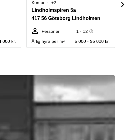
Kontor
+2
Kontor
Lindholmspiren 5a
Mässa
417 56 Göteborg Lindholmen
412 5
Personer
1 - 12
Pe
4 000 kr.
Årlig hyra per m²
5 000 - 96 000 kr.
Fråga e