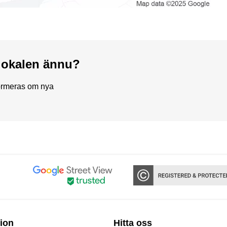
a lokalen ännu?
formeras om nya
ion
Hitta oss