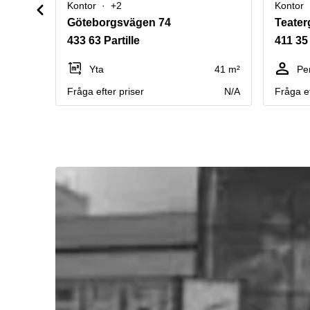
Kontor
+2
Kontor
Göteborgsvägen 74
Teater
433 63 Partille
411 35
Yta
41 m²
Pe
Fråga efter priser
N/A
Fråga ef