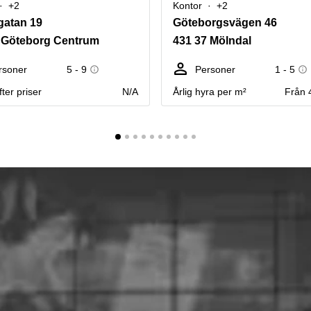
+2
Kontor
+2
gatan 19
Göteborgsvägen 46
 Göteborg Centrum
431 37 Mölndal
rsoner
5 - 9
Personer
1 - 5
ter priser
N/A
Årlig hyra per m²
Från 