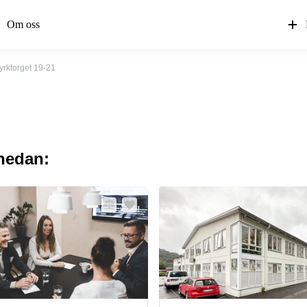
Om oss
yrktorget 19-21
 nedan: