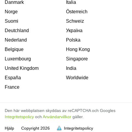
Danmark
Italia
Norge
Österreich
Suomi
Schweiz
Deutchland
Україна
Nederland
Polska
Belgique
Hong Kong
Luxembourg
Singapore
United Kingdom
India
España
Worldwide
France
Den här webbplatsen skyddas av reCAPTCHA och Googles
Integritetspolicy
och
Användarvillkor
gäller.
Hjälp
Copyright
2026
Integritetspolicy
är full
är full
är full
är full
är full
är full
är full
är full
är full
är full