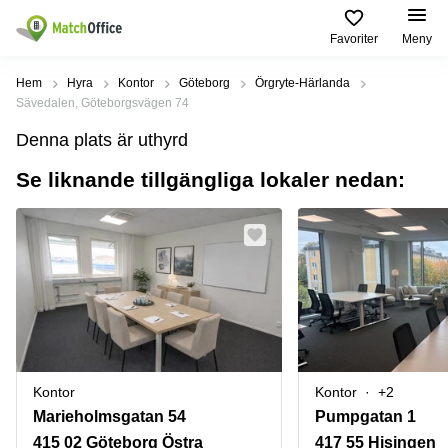
Favoriter
Meny
Hyra / hyra ut
Hem
Hyra
Kontor
Göteborg
Örgryte-Härlanda
Sävedalen, Göteborgsvägen 74
Hjälp
Kategorier
Populära
Populära
Denna plats är uthyrd
Städer
sökningar
Kontor
Se liknande tillgängliga lokaler nedan:
Om oss
Stockholm
Kontorshotell
Kontorshotell
Stockholm
Göteborg
Bli hyresvärd
Coworking
Hyra lokal
space
Malmö
Stockholm
Pris
Lagerlokaler
Uppsala
Kontorshotell
Göteborg
Industrilokaler
Norrköping
Logga in
Coworking
Butikslokaler
Östermalm
Stockholm
Kontor
Kontor
+2
Verkstad
Skåne
Kontorshotell
Marieholmsgatan 54
Pumpgatan 1
Malmö
Mötesrum
Älvsjö
415 02 Göteborg Östra
417 55 Hisingen