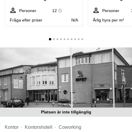
Coworking
Virtuellt
Sollentuna
Östermalm
kontor
Personer
12
Personer
Vasastan
Kontor
Fråga efter priser
N/A
Årlig hyra per m²
Malmö
Kontorshotell
Huddinge
Lediga
lokaler
Hisingen
Lediga
lokaler
Hägersten
Platsen är inte tillgänglig
Kontor
Kontorshotell
Coworking