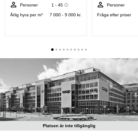
Coworking
Virtuellt
Sollentuna
Personer
1 - 45
Personer
Östermalm
kontor
Årlig hyra per m²
7 000 - 9 000 kr.
Fråga efter priser
Vasastan
Kontor
Malmö
Kontorshotell
Huddinge
Lediga
lokaler
Hisingen
Lediga
lokaler
Hägersten
Platsen är inte tillgänglig