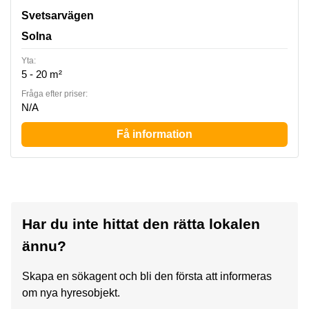
Svetsarvägen 15, Solna
Svetsarvägen
Solna
Yta:
5 - 20 m²
Fråga efter priser:
N/A
Få information
Har du inte hittat den rätta lokalen
ännu?
Skapa en sökagent och bli den första att informeras
om nya hyresobjekt.