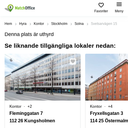
Favoriter
Meny
Hyra / hyra ut
Hem
Hyra
Kontor
Stockholm
Solna
Svetsarvägen 15
Denna plats är uthyrd
Hjälp
Kategorier
Populära
Populära
Städer
sökningar
Se liknande tillgängliga lokaler nedan:
Kontor
Om oss
Stockholm
Kontorshotell
Kontorshotell
Stockholm
Göteborg
Bli hyresvärd
Coworking
Hyra lokal
space
Malmö
Stockholm
Pris
Lagerlokaler
Uppsala
Kontorshotell
Göteborg
Industrilokaler
Norrköping
Logga in
Coworking
Butikslokaler
Östermalm
Stockholm
Kontor
+2
Kontor
+4
Verkstad
Skåne
Fleminggatan 7
Fryxellsgatan 3
Kontorshotell
Malmö
112 26 Kungsholmen
114 25 Östermal
Mötesrum
Älvsjö