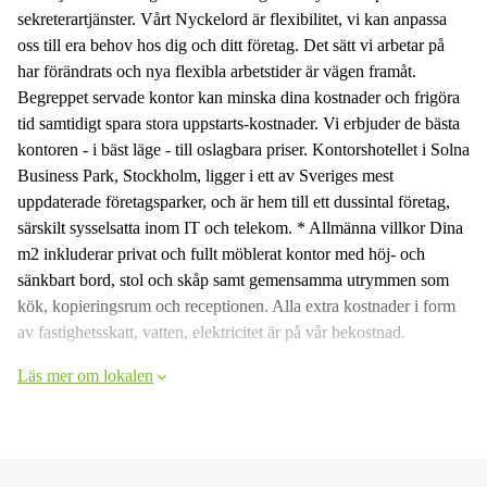
sekreterartjänster. Vårt Nyckelord är flexibilitet, vi kan anpassa
oss till era behov hos dig och ditt företag. Det sätt vi arbetar på
har förändrats och nya flexibla arbetstider är vägen framåt.
Begreppet servade kontor kan minska dina kostnader och frigöra
tid samtidigt spara stora uppstarts-kostnader. Vi erbjuder de bästa
kontoren - i bäst läge - till oslagbara priser. Kontorshotellet i Solna
Business Park, Stockholm, ligger i ett av Sveriges mest
uppdaterade företagsparker, och är hem till ett dussintal företag,
särskilt sysselsatta inom IT och telekom. * Allmänna villkor Dina
m2 inkluderar privat och fullt möblerat kontor med höj- och
sänkbart bord, stol och skåp samt gemensamma utrymmen som
kök, kopieringsrum och receptionen. Alla extra kostnader i form
av fastighetsskatt, vatten, elektricitet är på vår bekostnad.
Läs mer om lokalen