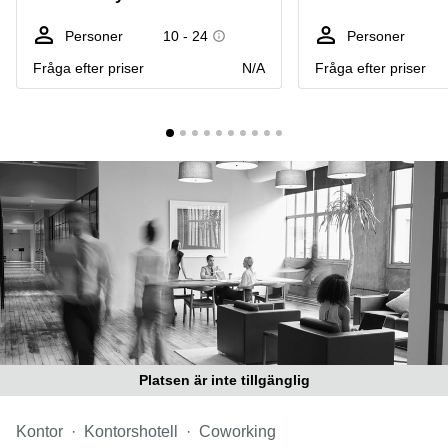
Coworking
Virtuellt
Sollentuna
Östermalm
kontor
Personer
10 - 24
Personer
Vasastan
Kontor
Fråga efter priser
N/A
Fråga efter priser
Malmö
Kontorshotell
Huddinge
Lediga
lokaler
Hisingen
Lediga
lokaler
Hägersten
Platsen är inte tillgänglig
Kontor
Kontorshotell
Coworking