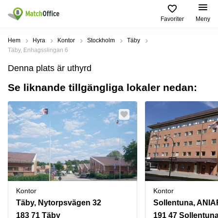
Favoriter
Meny
Hyra / hyra ut
Hem
Hyra
Kontor
Stockholm
Täby
Täby, Enhagsslingan 6
Hjälp
Kategorier
Populära
Populära
Denna plats är uthyrd
Städer
sökningar
Kontor
Se liknande tillgängliga lokaler nedan:
Om oss
Stockholm
Kontorshotell
Kontorshotell
Stockholm
Göteborg
Bli hyresvärd
Coworking
Hyra lokal
space
Malmö
Stockholm
Pris
Lagerlokaler
Uppsala
Kontorshotell
Göteborg
Industrilokaler
Norrköping
Logga in
Coworking
Butikslokaler
Östermalm
Stockholm
Kontor
Kontor
Verkstad
Skåne
Kontorshotell
Täby, Nytorpsvägen 32
Malmö
Mötesrum
Älvsjö
183 71 Täby
191 47 Sollentun