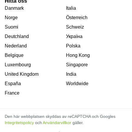
Hitta oss
Danmark
Italia
Norge
Österreich
Suomi
Schweiz
Deutchland
Україна
Nederland
Polska
Belgique
Hong Kong
Luxembourg
Singapore
United Kingdom
India
España
Worldwide
France
Den här webbplatsen skyddas av reCAPTCHA och Googles
Integritetspolicy
och
Användarvillkor
gäller.