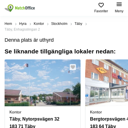
Favoriter
Meny
Hyra / hyra ut
Hem
Hyra
Kontor
Stockholm
Täby
Täby, Enhagsslingan 2
Hjälp
Kategorier
Populära
Populära
Denna plats är uthyrd
Städer
sökningar
Kontor
Se liknande tillgängliga lokaler nedan:
Om oss
Stockholm
Kontorshotell
Kontorshotell
Stockholm
Göteborg
Bli hyresvärd
Coworking
Hyra lokal
space
Malmö
Stockholm
Pris
Lagerlokaler
Uppsala
Kontorshotell
Göteborg
Industrilokaler
Norrköping
Logga in
Coworking
Butikslokaler
Östermalm
Stockholm
Kontor
Kontor
Verkstad
Skåne
Kontorshotell
Täby, Nytorpsvägen 32
Bergtorpsvägen 
Malmö
Mötesrum
Älvsjö
183 71 Täby
183 64 Täby