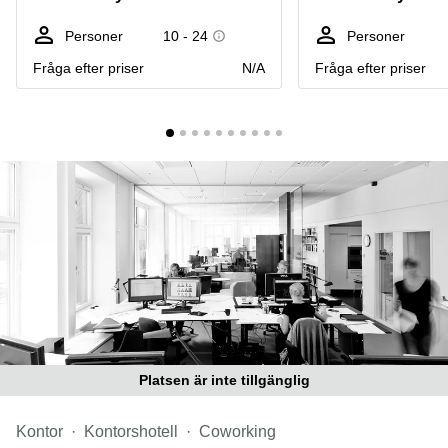
Coworking
Virtuellt
Sollentuna
Östermalm
kontor
Personer
10 - 24
Personer
Vasastan
Kontor
Fråga efter priser
N/A
Fråga efter priser
Malmö
Kontorshotell
Huddinge
Lediga
lokaler
Hisingen
Lediga
lokaler
Hägersten
Platsen är inte tillgänglig
Kontor
Kontorshotell
Coworking