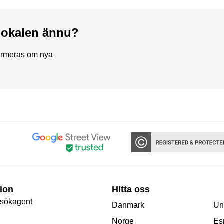
a lokalen ännu?
formeras om nya
ion
Hitta oss
 sökagent
Danmark
Un
Norge
Es