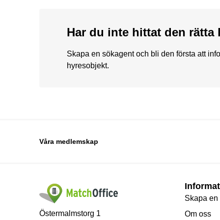
Har du inte hittat den rätt
Skapa en sökagent och bli den första att in
hyresobjekt.
Våra medlemskap
Informat
Skapa en
Östermalmstorg 1
Om oss