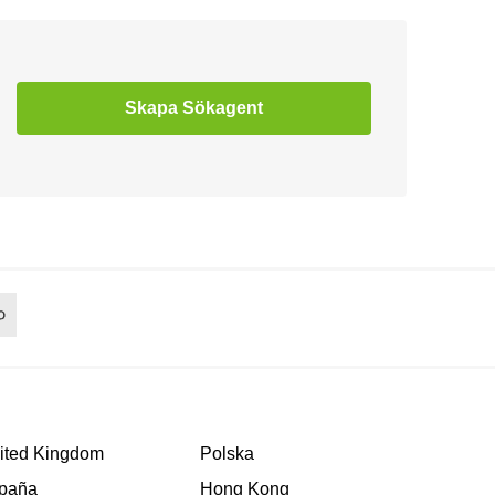
Skapa Sökagent
ited Kingdom
Polska
paña
Hong Kong