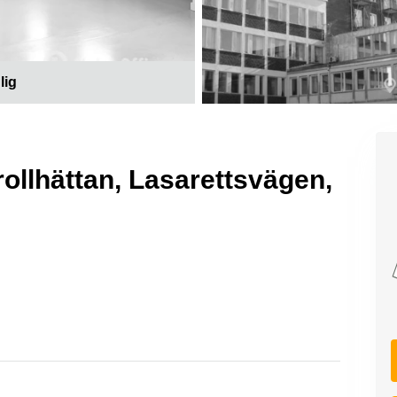
lig
rollhättan, Lasarettsvägen,