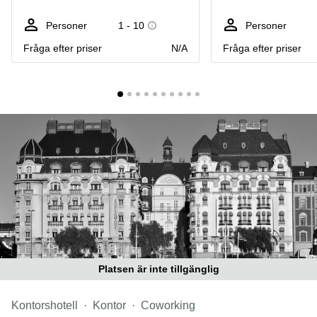
Coworking
Virtuellt
Sollentuna
Östermalm
kontor
Personer
1 - 10
Personer
Vasastan
Kontor
Fråga efter priser
N/A
Fråga efter priser
Malmö
Kontorshotell
Huddinge
Lediga
lokaler
Hisingen
Lediga
lokaler
Hägersten
Platsen är inte tillgänglig
Kontorshotell
Kontor
Coworking