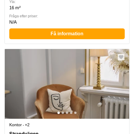
Yta:
16 m²
Fråga efter priser:
N/A
Få information
Kontor
+2
Strandvägen 7, Östermalm
Strandvägen