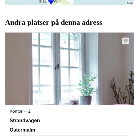
Andra platser på denna adress
Kontor
+2
Strandvägen 7, Östermalm
Strandvägen
Östermalm