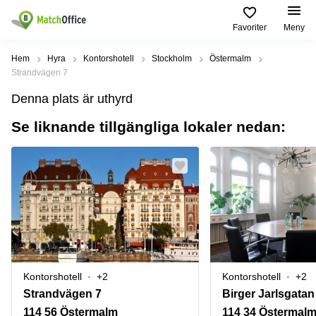
Favoriter
Meny
Hyra / hyra ut
Hem
Hyra
Kontorshotell
Stockholm
Östermalm
Strandvägen 7
Hjälp
Kategorier
Populära
Populära
Denna plats är uthyrd
Städer
sökningar
Kontor
Se liknande tillgängliga lokaler nedan:
Om oss
Stockholm
Kontorshotell
Kontorshotell
Stockholm
Göteborg
Bli hyresvärd
Coworking
Hyra lokal
space
Malmö
Stockholm
Pris
Lagerlokaler
Uppsala
Kontorshotell
Göteborg
Industrilokaler
Norrköping
Logga in
Coworking
Butikslokaler
Östermalm
Stockholm
Kontorshotell
+2
Kontorshotell
+2
Verkstad
Skåne
Kontorshotell
Strandvägen 7
Birger Jarlsgatan
Malmö
Mötesrum
Älvsjö
114 56 Östermalm
114 34 Östermal