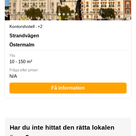
Kontorshotell
+2
Strandvägen 7, Östermalm
Strandvägen
Östermalm
Yta:
10 - 150 m²
Fråga efter priser:
N/A
Få information
Har du inte hittat den rätta lokalen