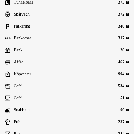
Tunnelbana
375 m
Spårvagn
372 m
Parkering
346 m
Bankomat
317 m
Bank
20 m
Affär
462 m
Köpcenter
994 m
Café
534 m
Café
51 m
Snabbmat
90 m
Pub
237 m
Bar
344 m