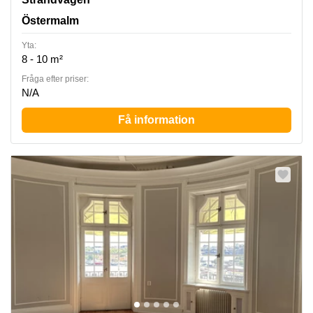
Östermalm
Yta:
8 - 10 m²
Fråga efter priser:
N/A
Få information