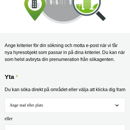
Coworking
Virtuellt
Sollentuna
Östermalm
kontor
Vasastan
Kontor
Malmö
Kontorshotell
Huddinge
Ange kriterier för din sökning och motta e-post när vi får
Lediga
lokaler
nya hyresobjekt som passar in på dina kriterier. Du kan när
Hisingen
som helst avbryta din prenumeration från sökagenten.
Lediga
lokaler
Yta
Hägersten
Du kan söka direkt på området eller välja att klicka dig fram
Ange stad eller plats
eller