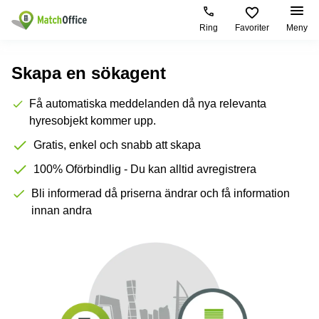
Ring
Favoriter
Meny
Hyra / hyra ut
Skapa en sökagent
Hjälp
Kategorier
Populära
Populära
Få automatiska meddelanden då nya relevanta
Städer
sökningar
hyresobjekt kommer upp.
Kontor
Om oss
Stockholm
Kontorshotell
Gratis, enkel och snabb att skapa
Kontorshotell
Stockholm
Göteborg
Bli hyresvärd
100% Oförbindlig - Du kan alltid avregistrera
Coworking
Hyra lokal
space
Malmö
Stockholm
Bli informerad då priserna ändrar och få information
Pris
Lagerlokaler
Uppsala
Kontorshotell
innan andra
Göteborg
Industrilokaler
Norrköping
Logga in
Coworking
Butikslokaler
Östermalm
Stockholm
Verkstad
Skåne
Kontorshotell
Malmö
Mötesrum
Älvsjö