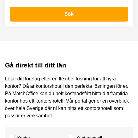
Coworking
Virtuellt
Sollentuna
Östermalm
kontor
Sök
Vasastan
Kontor
Malmö
Kontorshotell
Huddinge
Lediga
lokaler
Hisingen
Gå direkt till ditt län
Lediga
lokaler
Letar ditt företag efter en flexibel lösning för att hyra
Hägersten
kontor? Då är kontorshotell den perfekta lösningen för er.
På MatchOffice kan du helt kostnadsfritt hitta ditt framtida
kontor hos ett kontorshotell. Vår portal ger er en överblick
över hela Sverige där ni kan hitta ett kontorshotell som
passar er verksamhet.
Kontor
Kontorshotell