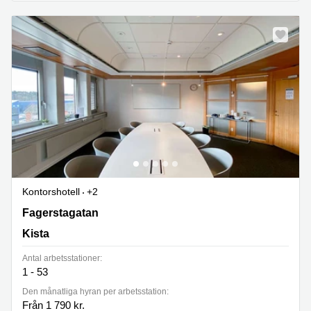
Kontorshotell
+2
Fagerstagatan 58,Stockholm Hofors 1,Spånga, Kista
Fagerstagatan
Kista
Antal arbetsstationer:
1 - 53
Den månatliga hyran per arbetsstation:
Från 1 790 kr.