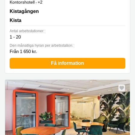
Kontorshotell
+2
Kistagången 20b, Kista
Kistagången
Kista
Antal arbetsstationer:
1 - 20
Den månatliga hyran per arbetsstation:
Från 1 650 kr.
Få information