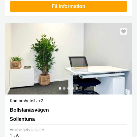
Få information
Kontorshotell
+2
Bollstanäsvägen 3,Former 3M HQ, Uppland, Sollentuna
Bollstanäsvägen
Sollentuna
Antal arbetsstationer:
1 - 6