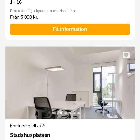
1 - 16
Den månatliga hyran per arbetsstation:
Från 5 990 kr.
Få information
Kontorshotell
+2
Stadshusplatsen 2B, Valkyrian,Södertörn, Stockholm
Stadshusplatsen