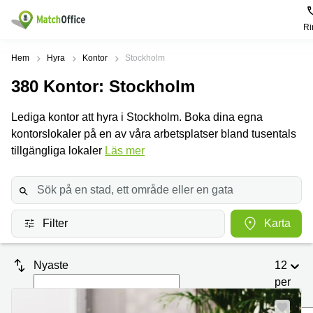
Ri
Hyra / hyra ut
Hem
Hyra
Kontor
Stockholm
380
Kontor
: Stockholm
Hjälp
Kategorier
Populära
Populära
Städer
sökningar
Lediga kontor att hyra i Stockholm. Boka dina egna
Kontor
Om oss
kontorslokaler på en av våra arbetsplatser bland tusentals
Stockholm
Kontorshotell
Kontorshotell
Stockholm
tillgängliga lokaler
Läs mer
Göteborg
Bli hyresvärd
Coworking
Hyra lokal
space
Malmö
Stockholm
Pris
Lagerlokaler
Uppsala
Kontorshotell
Göteborg
Filter
Karta
Industrilokaler
Norrköping
Logga in
Coworking
Butikslokaler
Östermalm
Stockholm
Nyaste
12
Verkstad
Skåne
Kontorshotell
per
Malmö
sida
Mötesrum
Älvsjö