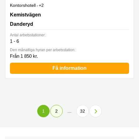
Kontorshotell
+2
Kemistvägen 10-10A, Danderyd
Kemistvägen
Danderyd
Antal arbetsstationer:
1 - 6
Den månatliga hyran per arbetsstation:
Från 1 850 kr.
Få information
1
2
...
32