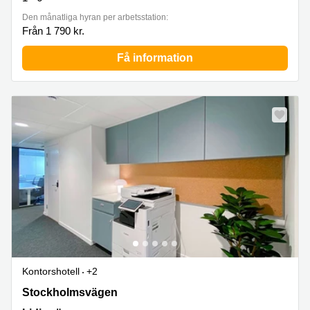
Den månatliga hyran per arbetsstation:
Från 1 790 kr.
Få information
Kontorshotell
+2
Stockholmsvägen 33,Lidingö Arena, Lidingö
Stockholmsvägen