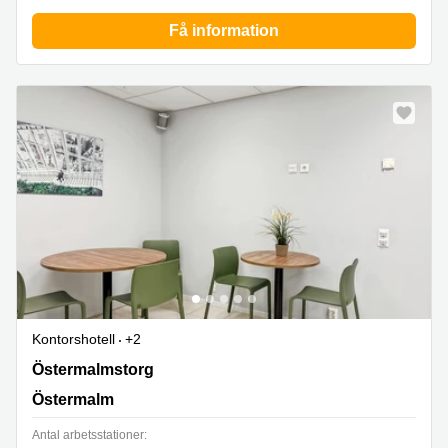
Få information
Kontorshotell
+2
Östermalmstorg 1, Östermalm
Östermalmstorg
Östermalm
Antal arbetsstationer: