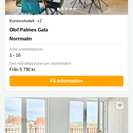
Kontorshotell
+2
Olof Palmes Gata 29,4:e våningen, Norrmalm
Olof Palmes Gata
Norrmalm
Antal arbetsstationer:
1 - 16
Den månatliga hyran per arbetsstation:
Från 5 790 kr.
Få information