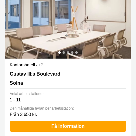
Kontorshotell
+2
Gustav III:s Boulevard 34, Solna
Gustav III:s Boulevard
Solna
Antal arbetsstationer:
1 - 11
Den månatliga hyran per arbetsstation:
Från 3 650 kr.
Få information