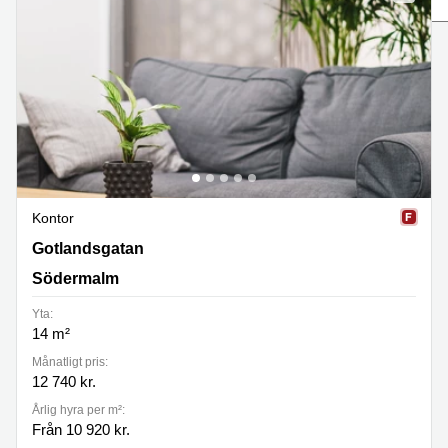
Coworking
Virtuellt
Sollentuna
Östermalm
kontor
Vasastan
Kontor
Malmö
Kontorshotell
Huddinge
Lediga
lokaler
Hisingen
Kontor
Lediga
lokaler
Gotlandsgatan 46, Södermalm
Gotlandsgatan
Hägersten
Södermalm
Yta:
14 m²
Månatligt pris:
12 740 kr.
Årlig hyra per m²:
Från 10 920 kr.