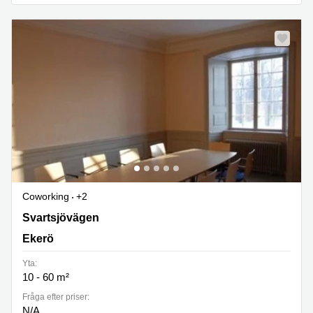
Coworking
+2
Svartsjö, Svartsjövägen 2, Ekerö
Svartsjövägen
Ekerö
Yta:
10 - 60 m²
Fråga efter priser:
N/A