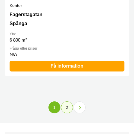
Kontor
Fagerstagatan 18 B, Spånga
Fagerstagatan
Spånga
Yta:
6 800 m²
Fråga efter priser:
N/A
Få information
1
2