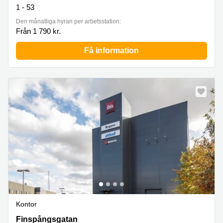
1 - 53
Den månatliga hyran per arbetsstation:
Från 1 790 kr.
Få information
Kontor
Finspångsgatan 54 B, Spånga
Finspångsgatan