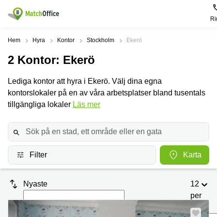
Ri
Hyra / hyra ut
Hem
Hyra
Kontor
Stockholm
Ekerö
2
Kontor
: Ekerö
Hjälp
Kategorier
Populära
Populära
Städer
sökningar
Lediga kontor att hyra i Ekerö. Välj dina egna
Kontor
Om oss
kontorslokaler på en av våra arbetsplatser bland tusentals
Stockholm
Kontorshotell
Kontorshotell
Stockholm
tillgängliga lokaler
Läs mer
Göteborg
Bli hyresvärd
Coworking
Hyra lokal
space
Malmö
Stockholm
Pris
Lagerlokaler
Uppsala
Kontorshotell
Göteborg
Filter
Karta
Industrilokaler
Norrköping
Logga in
Coworking
Butikslokaler
Östermalm
Stockholm
Nyaste
12
Verkstad
Skåne
Kontorshotell
per
Malmö
sida
Mötesrum
Älvsjö