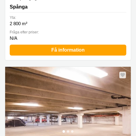
Spånga
Yta:
2 800 m²
Fråga efter priser:
N/A
Få information