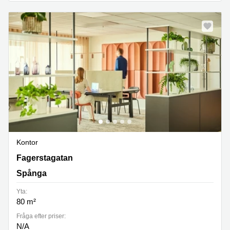
Kontor
Fagerstagatan 18 B, Spånga
Fagerstagatan
Spånga
Yta:
80 m²
Fråga efter priser:
N/A