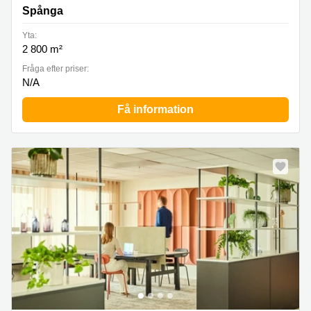
Spånga
Yta:
2 800 m²
Fråga efter priser:
N/A
Få information