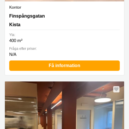
Kontor
Spånga, Finspångsgatan 54 B, Kista
Finspångsgatan
Kista
Yta:
400 m²
Fråga efter priser:
N/A
Få information