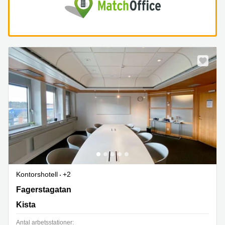
Kontorshotell
+2
Fagerstagatan 58,Stockholm Hofors 1,Spånga, Kista
Fagerstagatan
Kista
Antal arbetsstationer: