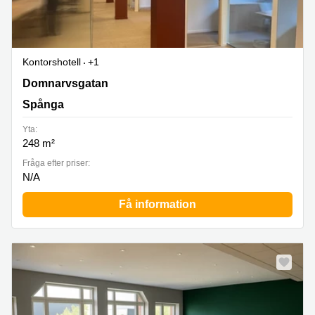
Kontorshotell
+1
Lunda, Domnarvsgatan 11, Spånga
Domnarvsgatan
Spånga
Yta:
248 m²
Fråga efter priser:
N/A
Få information