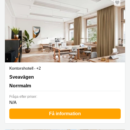
Kontorshotell
+2
Sveavägen 50,Entréplan samt våning 1-5, Norrmalm
Sveavägen
Norrmalm
Fråga efter priser:
N/A
Få information