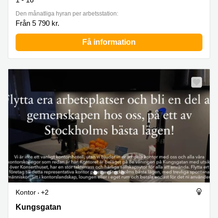
Den månatliga hyran per arbetsstation:
Från 5 790 kr.
Få information
Kontor
+2
Kungsgatan 32, Norrmalm
Kungsgatan