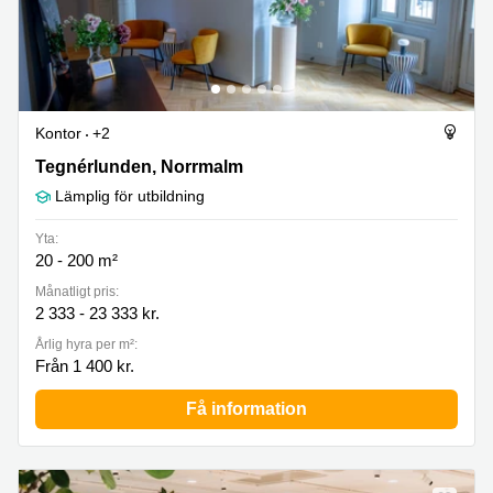
Kontor
+2
Tegnérlunden 3, Norrmalm
Tegnérlunden, Norrmalm
Lämplig för utbildning
Yta:
20 - 200 m²
Månatligt pris:
2 333 - 23 333 kr.
Årlig hyra per m²:
Från 1 400 kr.
Få information