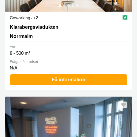
Coworking
+2
Klarabergsviadukten 63, Norrmalm
Klarabergsviadukten
Norrmalm
Yta:
8 - 500 m²
Fråga efter priser:
N/A
Få information