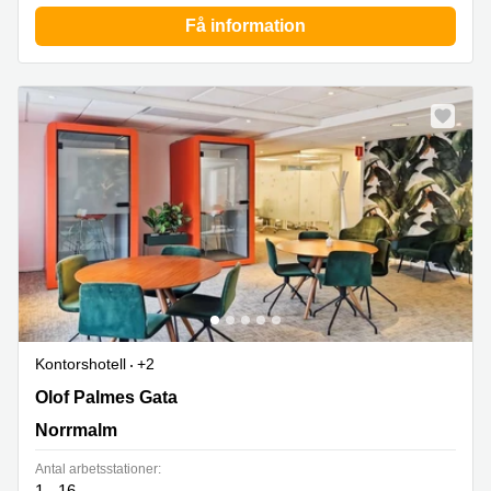
Få information
Kontorshotell
+2
Olof Palmes Gata 29,4:e våningen, Norrmalm
Olof Palmes Gata
Norrmalm
Antal arbetsstationer:
1 - 16