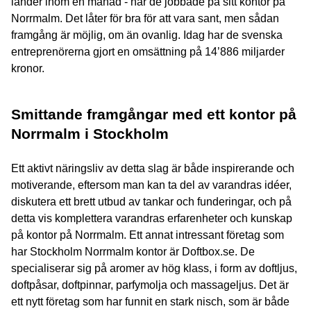
länder inom en månad - när de jobbade på sitt kontor på
Norrmalm. Det låter för bra för att vara sant, men sådan
framgång är möjlig, om än ovanlig. Idag har de svenska
entreprenörerna gjort en omsättning på 14’886 miljarder
kronor.
Smittande framgångar med ett kontor på
Norrmalm i Stockholm
Ett aktivt näringsliv av detta slag är både inspirerande och
motiverande, eftersom man kan ta del av varandras idéer,
diskutera ett brett utbud av tankar och funderingar, och på
detta vis komplettera varandras erfarenheter och kunskap
på kontor på Norrmalm. Ett annat intressant företag som
har Stockholm Norrmalm kontor är Doftbox.se. De
specialiserar sig på aromer av hög klass, i form av doftljus,
doftpåsar, doftpinnar, parfymolja och massageljus. Det är
ett nytt företag som har funnit en stark nisch, som är både