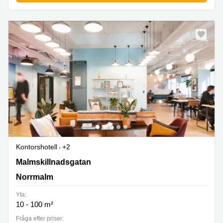
Kontorshotell
+2
Malmskillnadsgatan 32, Norrmalm
Malmskillnadsgatan
Norrmalm
Yta:
10 - 100 m²
Fråga efter priser: