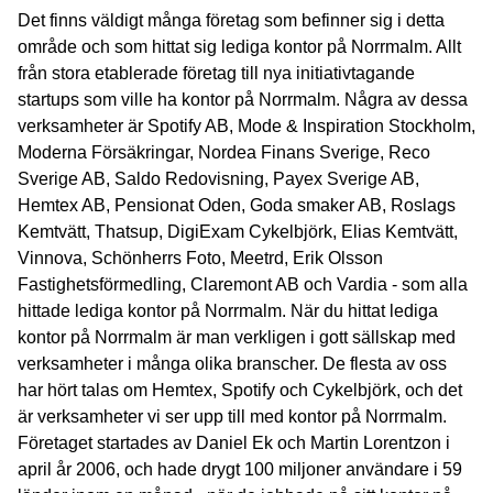
Det finns väldigt många företag som befinner sig i detta
område och som hittat sig lediga kontor på Norrmalm. Allt
från stora etablerade företag till nya initiativtagande
startups som ville ha kontor på Norrmalm. Några av dessa
verksamheter är Spotify AB, Mode & Inspiration Stockholm,
Moderna Försäkringar, Nordea Finans Sverige, Reco
Sverige AB, Saldo Redovisning, Payex Sverige AB,
Hemtex AB, Pensionat Oden, Goda smaker AB, Roslags
Kemtvätt, Thatsup, DigiExam Cykelbjörk, Elias Kemtvätt,
Vinnova, Schönherrs Foto, Meetrd, Erik Olsson
Fastighetsförmedling, Claremont AB och Vardia - som alla
hittade lediga kontor på Norrmalm. När du hittat lediga
kontor på Norrmalm är man verkligen i gott sällskap med
verksamheter i många olika branscher. De flesta av oss
har hört talas om Hemtex, Spotify och Cykelbjörk, och det
är verksamheter vi ser upp till med kontor på Norrmalm.
Företaget startades av Daniel Ek och Martin Lorentzon i
april år 2006, och hade drygt 100 miljoner användare i 59