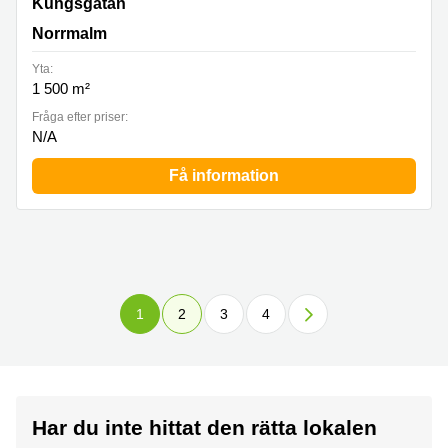
Kungsgatan 37, Norrmalm
Kungsgatan
Norrmalm
Yta:
1 500 m²
Fråga efter priser:
N/A
Få information
1
2
3
4
Har du inte hittat den rätta lokalen