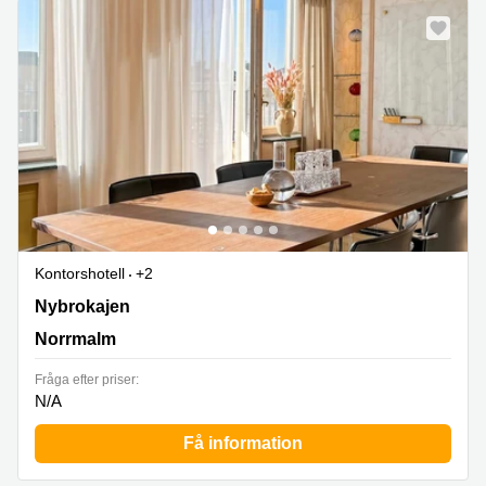
Kontorshotell
+2
Nybrokajen 7,Buss 3, 6, 8, Norrmalm
Nybrokajen
Norrmalm
Fråga efter priser:
N/A
Få information