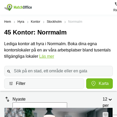
Ri
Hyra / hyra ut
Hem
Hyra
Kontor
Stockholm
Norrmalm
45
Kontor
: Norrmalm
Hjälp
Kategorier
Populära
Populära
Städer
sökningar
Lediga kontor att hyra i Norrmalm. Boka dina egna
Kontor
Om oss
kontorslokaler på en av våra arbetsplatser bland tusentals
Stockholm
Kontorshotell
Kontorshotell
Stockholm
tillgängliga lokaler
Läs mer
Göteborg
Bli hyresvärd
Coworking
Hyra lokal
space
Malmö
Stockholm
Pris
Lagerlokaler
Uppsala
Kontorshotell
Göteborg
Filter
Karta
Industrilokaler
Norrköping
Logga in
Coworking
Butikslokaler
Östermalm
Stockholm
Nyaste
12
Verkstad
Skåne
Kontorshotell
per
Malmö
sida
Mötesrum
Älvsjö