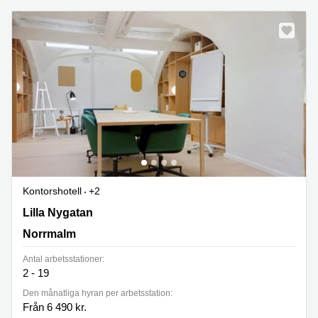
Kontorshotell
+2
Lilla Nygatan 23, Norrmalm
Lilla Nygatan
Norrmalm
Antal arbetsstationer:
2 - 19
Den månatliga hyran per arbetsstation:
Från 6 490 kr.