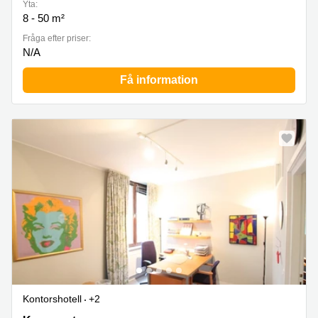
Yta:
8 - 50 m²
Fråga efter priser:
N/A
Få information
Kontorshotell
+2