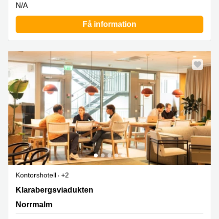
N/A
Få information
Kontorshotell
+2
Klarabergsviadukten 63, Norrmalm
Klarabergsviadukten
Norrmalm