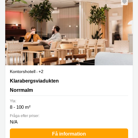
Kontorshotell
+2
Klarabergsviadukten 63, Norrmalm
Klarabergsviadukten
Norrmalm
Yta:
8 - 100 m²
Fråga efter priser:
N/A
Få information