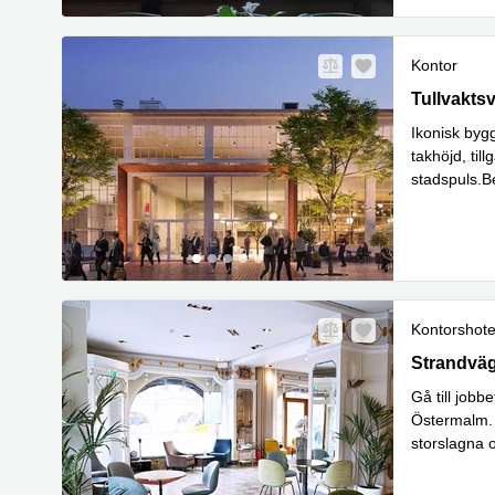
Kontor
Stockholm,
Tullvakts
Ikonisk byg
takhöjd, til
stadspuls.B
är det huset
Kontorshote
Strandväge
Strandvä
Gå till jobb
Östermalm. 
storslagna o
tid. Känn lu