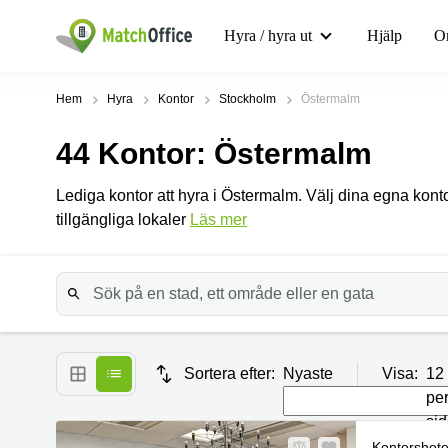
Hyra / hyra ut
Hjälp
O
Hem
Hyra
Kontor
Stockholm
Östermalm
44
Kontor
: Östermalm
Lediga kontor att hyra i Östermalm. Välj dina egna kont
tillgängliga lokaler
Läs mer
Sortera efter:
Nyaste
Visa:
12
pe
si
Kontorshote