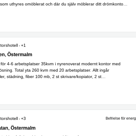
som uthyres omöblerat och där du själv möblerar ditt drömkontor.
 mer
torshotell
+1
 12 , Östermalm
en, Östermalm
för 4-6 arbetsplatser 35kvm i nyrenoverat modernt kontor med
sning. Total yta 260 kvm med 20 arbetsplatser. Allt ingår
r, städning, fiber 100 mb, 2 st skrivare/kopiator, 2 st
Läs mer
m för 6 o
...
torshotell
+3
Befrielse för ener
tan 3, Östermalm
atan, Östermalm