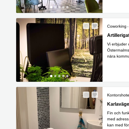
Coworking
Artilleriga
Artillerig
Vi erbjuder 
Östermalmsvå
nära kommun
Läs mer
Kontorshote
Karlavägen
Karlaväge
Fin och fun
med adress K
kan med för