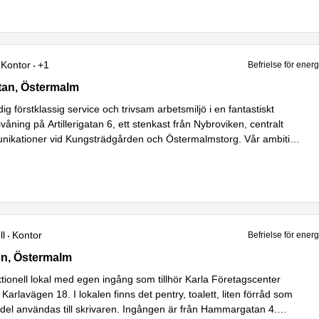
Kontor
+1
Befrielse för ener
tan 6, Östermalm
atan, Östermalm
dig förstklassig service och trivsam arbetsmiljö i en fantastiskt
ning på Artillerigatan 6, ett stenkast från Nybroviken, centralt
ikationer vid Kungsträdgården och Östermalmstorg. Vår ambiti
...
ll
Kontor
Befrielse för ener
 18, Östermalm
n, Östermalm
ktionell lokal med egen ingång som tillhör Karla Företagscenter
arlavägen 18. I lokalen finns det pentry, toalett, liten förråd som
del användas till skrivaren. Ingången är från Hammargatan 4.