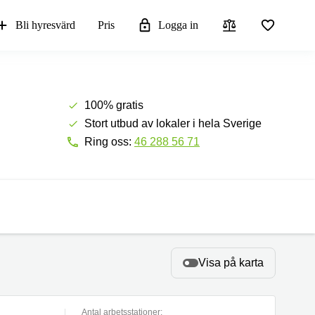
Bli hyresvärd
Pris
Logga in
100% gratis
Stort utbud av lokaler i hela Sverige
Ring oss:
46 288 56 71
Visa på karta
Antal arbetsstationer: