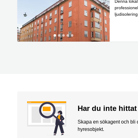
Denna lokal
professionel
ljudisoleri
substantiell
Har du inte hitta
Skapa en sökagent och bli d
hyresobjekt.