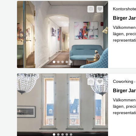
Kontorshote
Birger Jar
Birger Ja
Välkommen t
lägen, precis
representat
erbjuds en 
Coworking
Birger Jar
Birger Ja
Välkommen t
lägen, precis
representat
erbjuds en 