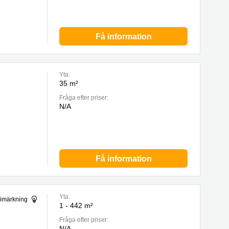
Få information
Yta:
35 m²
Fråga efter priser:
N/A
Få information
Yta:
gimärkning
1 - 442 m²
Fråga efter priser:
N/A