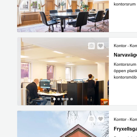
kontorsrum 
Läs
Rum
...
Kontor
Kon
Narvavägen
Narvaväg
Kontorsrum 
öppen planlö
kontorsmöble
konferensru
Kontor
Kon
Fryxellsga
Fryxellsg