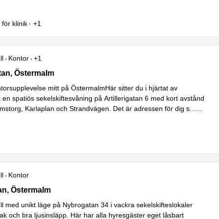
äs mer
för klinik
+1
ll
Kontor
+1
Artillerigatan 6, Östermalm
atan, Östermalm
torsupplevelse mitt på ÖstermalmHär sitter du i hjärtat av
en spatiös sekelskiftesvåning på Artillerigatan 6 med kort avstånd
almstorg, Karlaplan och Strandvägen. Det är adressen för dig s
...
ll
Kontor
 34, Östermalm
an, Östermalm
ll med unikt läge på Nybrogatan 34 i vackra sekelskifteslokaler
ak och bra ljusinsläpp. Här har alla hyresgäster eget låsbart