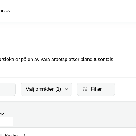
m oss
orslokaler på en av våra arbetsplatser bland tusentals
Välj områden
(1)
Filter
r
da
ll
Kontor
+1