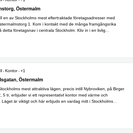
torg 1, Östermalm
mstorg, Östermalm
 till en av Stockholms mest eftertraktade företagsadresser med
stermalmstorg 1. Kom i kontakt med de många framgångsrika
 detta företagsnav i centrala Stockholm. Kliv in i en livlig
Läs mer
 med
...
ll
Kontor
+1
lsgatan 2, Östermalm
rlsgatan, Östermalm
tockholms mest attraktiva lägen, precis intill Nybroviken, på Birger
, 5 tr, erbjuder vi ett representativt kontor med värme och
Läget är viktigt och här erbjuds en vardag mitt i Stockholms
Läs mer
...