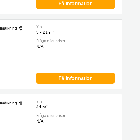
Få information
Yta:
gimärkning
9 - 21 m²
Fråga efter priser:
N/A
Få information
Yta:
gimärkning
44 m²
Fråga efter priser:
N/A