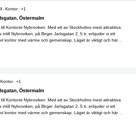
ll
Kontor
+1
lsgatan 2, Östermalm
rlsgatan, Östermalm
ill Kontoret Nybroviken. Med ett av Stockholms mest attraktiva
 intill Nybroviken, på Birger Jarlsgatan 2, 5 tr, erbjuder vi ett
ivt kontor med värme och gemenskap. Läget är viktigt och här
Läs mer
v
...
Kontor
+1
lsgatan 2, Östermalm
rlsgatan, Östermalm
ill Kontoret Nybroviken. Med ett av Stockholms mest attraktiva
 intill Nybroviken, på Birger Jarlsgatan 2, 5 tr, erbjuder vi ett
ivt kontor med värme och gemenskap. Läget är viktigt och här
Läs mer
v
...