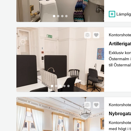
L
Passar
...
Lämplig 
Kontorshote
Stockholm, 
Artillerig
Exklusiv kon
Östermalm i 
till Österm
Läs mer
Kontorshote
Nybrogatan
Nybrogat
Kontorshote
med högt i t