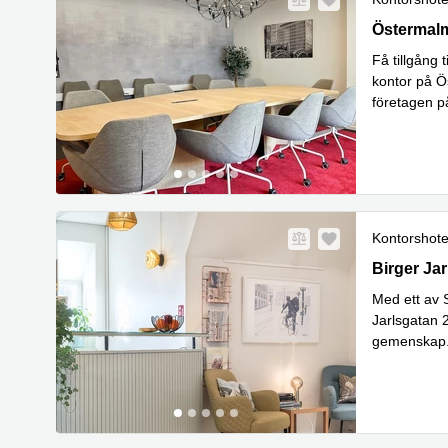
Östermalms
Östermal
Få tillgång
kontor på Ö
företagen på
arbetsmiljö
Kontorshote
Birger Jar
Birger Ja
Med ett av S
Jarlsgatan 2
gemenskap. 
citypuls me