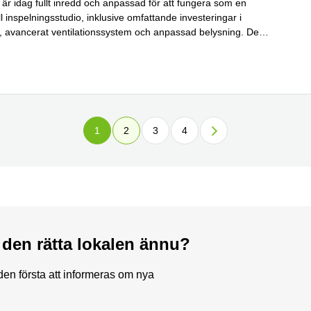
 är idag fullt inredd och anpassad för att fungera som en
l inspelningsstudio, inklusive omfattande investeringar i
ng, avancerat ventilationssystem och anpassad belysning. De
Läs mer
a värdena i
...
1
2
3
4
t den rätta lokalen ännu?
en första att informeras om nya