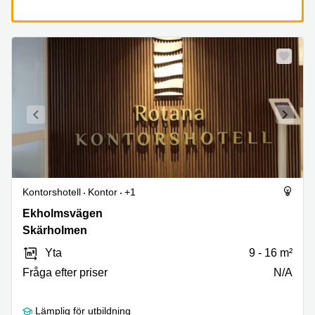
Kontorshotell
Kontor
+1
Ekholmsvägen
Ekholmsvägen
23,
Skärholmen
Skärholmen
Yta
9 - 16 m²
Fråga efter priser
N/A
Lämplig för utbildning