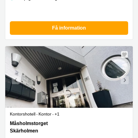
Få information
Kontorshotell
Kontor
+1
Måsholmstorget
Måsholmstorget
3,
Skärholmen
Skärholmen