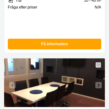
Yta
10 - 40 m²
Fråga efter priser
N/A
Få information