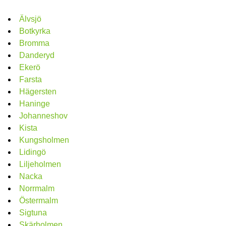
Älvsjö
Botkyrka
Bromma
Danderyd
Ekerö
Farsta
Hägersten
Haninge
Johanneshov
Kista
Kungsholmen
Lidingö
Liljeholmen
Nacka
Norrmalm
Östermalm
Sigtuna
Skärholmen