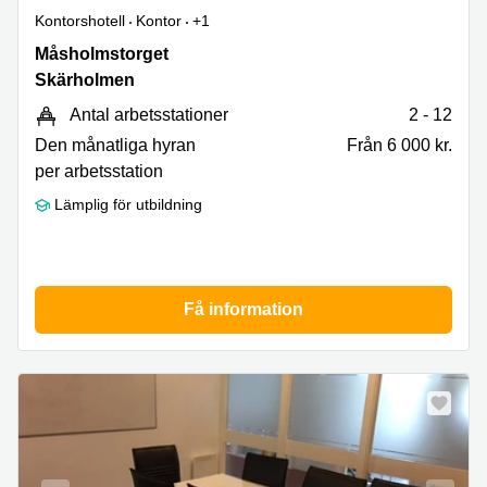
Kontorshotell
Kontor
+1
Måsholmstorget
Måsholmstorget
26,
Skärholmen
Skärholmen
Antal arbetsstationer
2 - 12
Den månatliga hyran
Från 6 000 kr.
per arbetsstation
Lämplig för utbildning
Få information