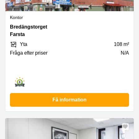
Kontor
Skärholmen,
Bredängstorget
Bredängstorget
Farsta
1,
Yta
108 m²
Farsta
Fråga efter priser
N/A
Få information