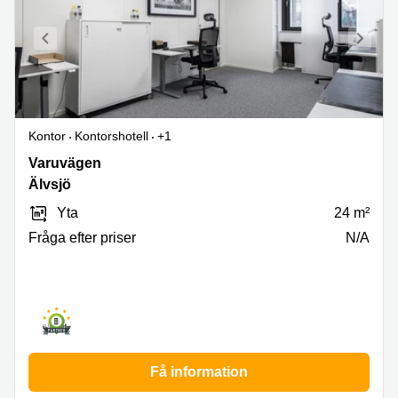
Kontor
Kontorshotell
+1
Varuvägen
Varuvägen
9,
Älvsjö
Älvsjö
Yta
24 m²
Fråga efter priser
N/A
Få information