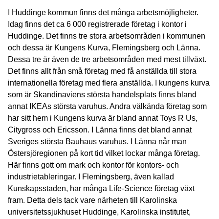
I Huddinge kommun finns det många arbetsmöjligheter.
Idag finns det ca 6 000 registrerade företag i kontor i
Huddinge. Det finns tre stora arbetsområden i kommunen
och dessa är Kungens Kurva, Flemingsberg och Länna.
Dessa tre är även de tre arbetsområden med mest tillväxt.
Det finns allt från små företag med få anställda till stora
internationella företag med flera anställda. I kungens kurva
som är Skandinaviens största handelsplats finns bland
annat IKEAs största varuhus. Andra välkända företag som
har sitt hem i Kungens kurva är bland annat Toys R Us,
Citygross och Ericsson. I Länna finns det bland annat
Sveriges största Bauhaus varuhus. I Länna når man
Östersjöregionen på kort tid vilket lockar många företag.
Här finns gott om mark och kontor för kontors- och
industrietableringar. I Flemingsberg, även kallad
Kunskapsstaden, har många Life-Science företag växt
fram. Detta dels tack vare närheten till Karolinska
universitetssjukhuset Huddinge, Karolinska institutet,