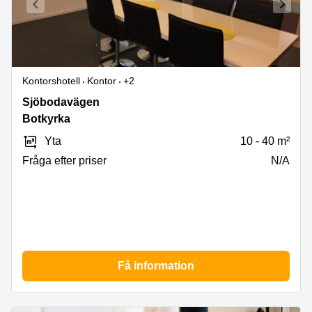
Kontorshotell
Kontor
+2
Sjöbodavägen,
Sjöbodavägen
2,
Botkyrka
Botkyrka
Yta
10 - 40 m²
Fråga efter priser
N/A
Få information