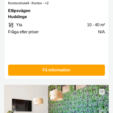
Kontorshotell
Kontor
+2
Ellipsvägen,
Ellipsvägen
8,
Huddinge
Huddinge
Yta
10 - 40 m²
Fråga efter priser
N/A
Få information