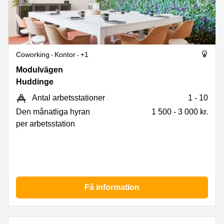
Coworking
Kontor
+1
Modulvägen
Modulvägen
6,
Huddinge
Huddinge
Antal arbetsstationer
1 - 10
Den månatliga hyran
1 500 - 3 000 kr.
per arbetsstation
Få information