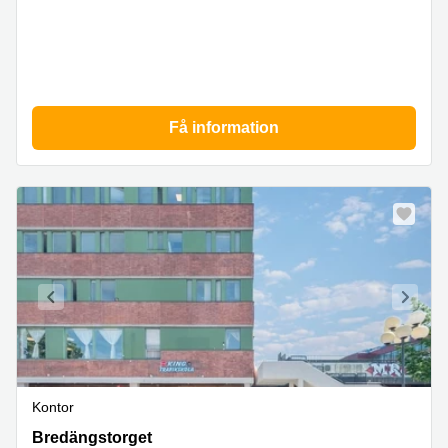
Få information
Kontor
Bredängstorget
Bredängstorget