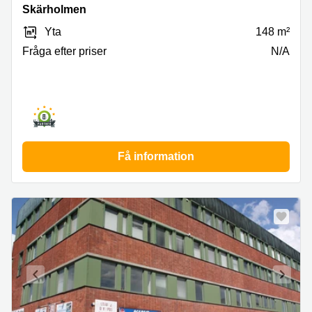
5,
Skärholmen
Skärholmen
Yta
148 m²
Fråga efter priser
N/A
Få information