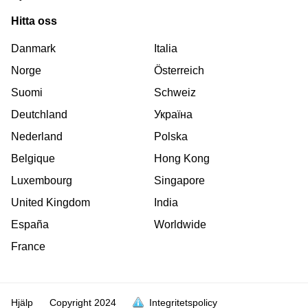
Hitta oss
Danmark
Italia
Norge
Österreich
Suomi
Schweiz
Deutchland
Україна
Nederland
Polska
Belgique
Hong Kong
Luxembourg
Singapore
United Kingdom
India
España
Worldwide
är
är
är
är
är
är
är
är
är
är
är
är
France
full
full
full
full
full
full
full
full
full
full
full
full
Hjälp
Copyright
2024
Integritetspolicy