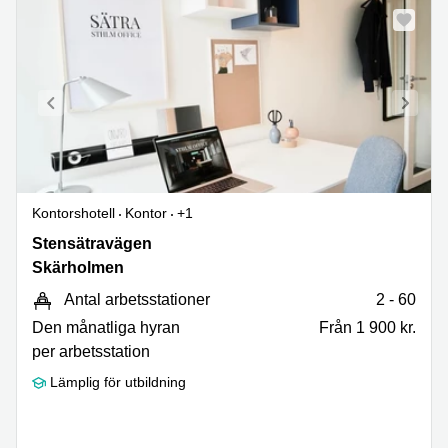
Kontorshotell
Kontor
+1
Stensätravägen
Stensätravägen
9,
Skärholmen
Skärholmen
Antal arbetsstationer
2 - 60
Den månatliga hyran
Från 1 900 kr.
per arbetsstation
Lämplig för utbildning