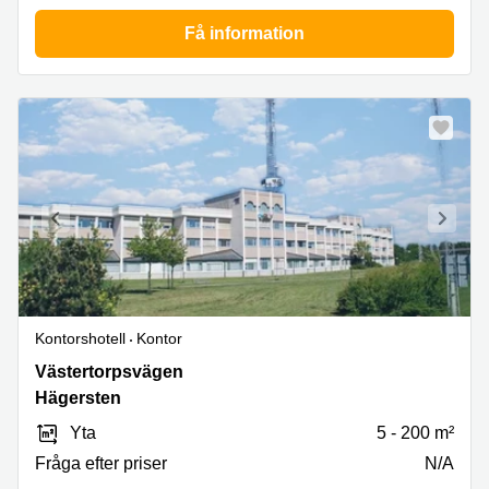
Få information
Kontorshotell
Kontor
Västertorpsvägen
Västertorpsvägen
135,
Hägersten
Hägersten
Yta
5 - 200 m²
Fråga efter priser
N/A