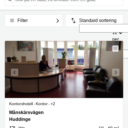
Virtuellt
Helsingborg
Kontor
kontor
Göteborg
Filter
Standard sortering
Kontor
Malmö
12
Coworking
per
Göteborg
sida
Coworking
Malmö
Kontorshotell
Kontor
+2
Månskärsvägen
Månskärsvägen
10B,
Huddinge
Huddinge