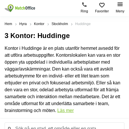
Ring
Favoriter
Meny
Hyra / hyra ut
Hem
Hyra
Kontor
Stockholm
Huddinge
3
Kontor
: Huddinge
Hjälp
Kategorier
Populära
Populära
Städer
sökningar
Kontor i Huddinge är en plats utanför hemmet avsedd för
Kontor
Om oss
att utföra arbetsuppgifter. Kontorslokalen kan vara en stor
Stockholm
Kontorshotell
Kontorshotell
Stockholm
öppen yta uppdelad i individuella arbetsplatser med
Göteborg
Bli hyresvärd
väggar/avskärmningar. Den kan också vara ett avskilt
Coworking
Kontor
space
Malmö
Stockholm
arbetsutrymme för en individ- eller ett litet team som
erbjuder en privat och fokuserad arbetsmiljö. Eller så kan
Logga in
Lagerlokaler
Uppsala
Kontorshotell
den vara en stor, odelad arbetsyta utformad för att främja
Göteborg
Industrilokaler
Norrköping
samarbete och interaktion mellan medarbetare. Det är ett
Coworking
område utformat för att underlätta samarbete i team,
Butikslokaler
Mölndal
space
brainstorming och möten.
Stockholm
Läs mer
Verkstad
Lund
Kontorshotell
Mötesrum
Gävle
Malmö