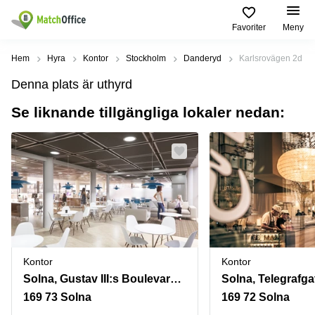
Favoriter
Meny
Hyra / hyra ut
Hem
Hyra
Kontor
Stockholm
Danderyd
Karlsrovägen 2d
Denna plats är uthyrd
Hjälp
Kategorier
Populära
Populära
Städer
sökningar
Se liknande tillgängliga lokaler nedan:
Kontor
Om oss
Stockholm
Kontorshotell
Kontorshotell
Stockholm
Göteborg
Bli hyresvärd
Coworking
Hyra lokal
space
Malmö
Stockholm
Pris
Lagerlokaler
Uppsala
Kontorshotell
Göteborg
Industrilokaler
Norrköping
Logga in
Coworking
Butikslokaler
Östermalm
Stockholm
Kontor
Kontor
Verkstad
Skåne
Solna, Gustav III:s Boulevard 26
Solna, Telegrafga
Kontorshotell
Malmö
169 73 Solna
169 72 Solna
Mötesrum
Älvsjö