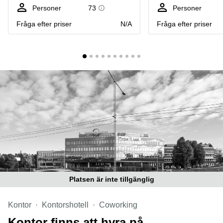
Coworking
Virtuellt
Sollentuna
Personer
73
Personer
Östermalm
kontor
Fråga efter priser
N/A
Fråga efter priser
Vasastan
Kontor
Malmö
Kontorshotell
Huddinge
Lediga
lokaler
Hisingen
Lediga
lokaler
Hägersten
Platsen är inte tillgänglig
Kontor
Kontorshotell
Coworking
Kontor finns att hyra på