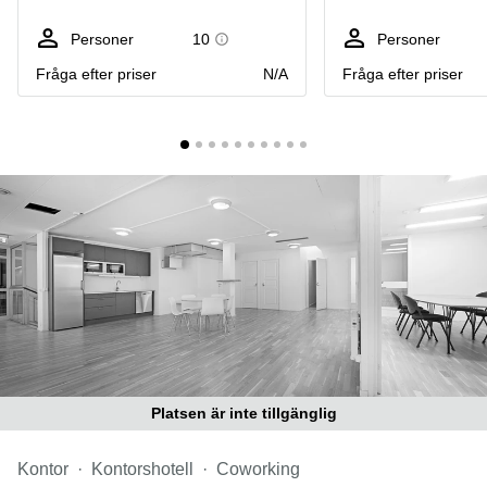
Coworking
Virtuellt
Sollentuna
Östermalm
kontor
Personer
10
Personer
Vasastan
Kontor
Fråga efter priser
N/A
Fråga efter priser
Malmö
Kontorshotell
Huddinge
Lediga
lokaler
Hisingen
Lediga
lokaler
Hägersten
Platsen är inte tillgänglig
Kontor
Kontorshotell
Coworking