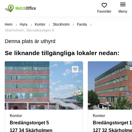
Favoriter
Meny
Hyra / hyra ut
Hem
Hyra
Kontor
Stockholm
Farsta
Skärholmen, Stensätravägen 8
Hjälp
Kategorier
Populära
Populära
Denna plats är uthyrd
Städer
sökningar
Kontor
Se liknande tillgängliga lokaler nedan:
Om oss
Stockholm
Kontorshotell
Kontorshotell
Stockholm
Göteborg
Bli hyresvärd
Coworking
Hyra lokal
space
Malmö
Stockholm
Pris
Lagerlokaler
Uppsala
Kontorshotell
Göteborg
Industrilokaler
Norrköping
Logga in
Coworking
Butikslokaler
Östermalm
Stockholm
Kontor
Kontor
Verkstad
Skåne
Kontorshotell
Bredängstorget 5
Bredängstorget 1
Malmö
Mötesrum
Älvsjö
127 34 Skärholmen
127 32 Skärholm