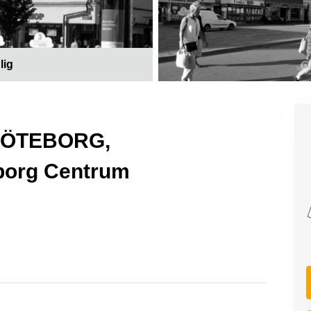
lig
å GÖTEBORG,
borg Centrum