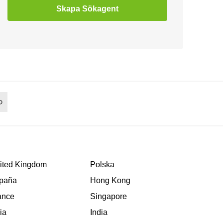
Skapa Sökagent
ited Kingdom
Polska
paña
Hong Kong
ance
Singapore
lia
India