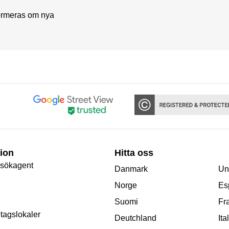
formeras om nya
ion
Hitta oss
 sökagent
Danmark
Un
Norge
Es
Suomi
Fr
etagslokaler
Deutchland
Ita