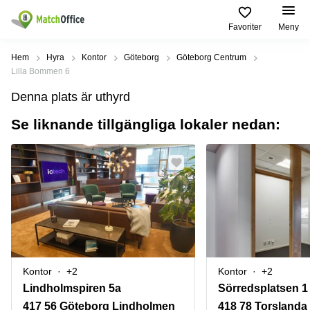
Favoriter
Meny
Hyra / hyra ut
Hem
Hyra
Kontor
Göteborg
Göteborg Centrum
Lilla Bommen 6
Hjälp
Kategorier
Populära
Populära
Denna plats är uthyrd
Städer
sökningar
Kontor
Se liknande tillgängliga lokaler nedan:
Om oss
Stockholm
Kontorshotell
Kontorshotell
Stockholm
Göteborg
Bli hyresvärd
Coworking
Hyra lokal
space
Malmö
Stockholm
Pris
Lagerlokaler
Uppsala
Kontorshotell
Göteborg
Industrilokaler
Norrköping
Logga in
Coworking
Butikslokaler
Östermalm
Stockholm
Kontor
+2
Kontor
+2
Verkstad
Skåne
Kontorshotell
Lindholmspiren 5a
Sörredsplatsen 1
Malmö
Mötesrum
Älvsjö
417 56 Göteborg Lindholmen
418 78 Torslanda