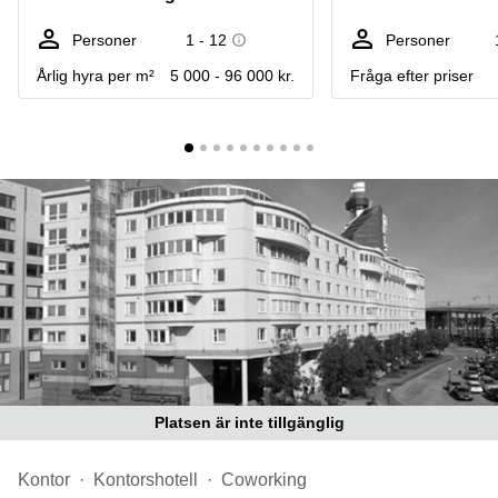
Coworking
Virtuellt
Sollentuna
Östermalm
kontor
Personer
1 - 12
Personer
Vasastan
Kontor
Årlig hyra per m²
5 000 - 96 000 kr.
Fråga efter priser
Malmö
Kontorshotell
Huddinge
Lediga
lokaler
Hisingen
Lediga
lokaler
Hägersten
Platsen är inte tillgänglig
Kontor
Kontorshotell
Coworking