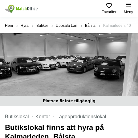
Favoriter
Meny
Hyra / hyra ut
Hem
Hyra
Butiker
Uppsala Län
Bålsta
Kalmarleden, 40
Hjälp
Kategorier
Populära
Populära
Städer
sökningar
Kontor
Om oss
Stockholm
Kontorshotell
Kontorshotell
Stockholm
Göteborg
Bli hyresvärd
Coworking
Hyra lokal
space
Malmö
Stockholm
Pris
Lagerlokaler
Uppsala
Kontorshotell
Göteborg
Industrilokaler
Norrköping
Platsen är inte tillgänglig
Logga in
Coworking
Butikslokaler
Östermalm
Stockholm
Butikslokal
Kontor
Lager/produktionslokal
Verkstad
Skåne
Kontorshotell
Butikslokal finns att hyra på
Malmö
Mötesrum
Älvsjö
Kalmarleden, Bålsta