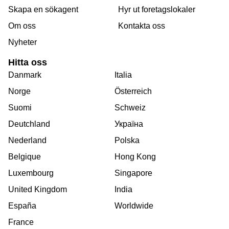
Skapa en sökagent
Hyr ut foretagslokaler
Om oss
Kontakta oss
Nyheter
Hitta oss
Danmark
Italia
Norge
Österreich
Suomi
Schweiz
Deutchland
Україна
Nederland
Polska
Belgique
Hong Kong
Luxembourg
Singapore
United Kingdom
India
España
Worldwide
France