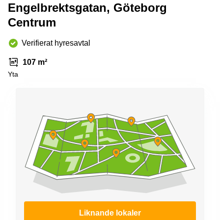
Coworking
Engelbrektsgatan, Göteborg
Virtuellt
Sollentuna
Östermalm
kontor
Centrum
Vasastan
Kontor
Malmö
Verifierat hyresavtal
Kontorshotell
Huddinge
107 m²
Yta
Lediga
lokaler
Hisingen
Lediga
lokaler
Hägersten
Liknande lokaler