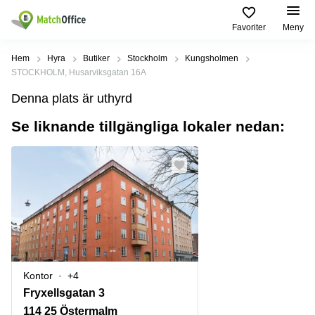
Favoriter
Meny
Hyra / hyra ut
Hem
Hyra
Butiker
Stockholm
Kungsholmen
STOCKHOLM, Husarviksgatan 16A
Hjälp
Kategorier
Populära
Populära
Denna plats är uthyrd
Städer
sökningar
Kontor
Se liknande tillgängliga lokaler nedan:
Om oss
Stockholm
Kontorshotell
Kontorshotell
Stockholm
Göteborg
Bli hyresvärd
Coworking
Hyra lokal
space
Malmö
Stockholm
Pris
Lagerlokaler
Uppsala
Kontorshotell
Göteborg
Industrilokaler
Norrköping
Logga in
Coworking
Butikslokaler
Östermalm
Stockholm
Kontor
+4
Verkstad
Skåne
Kontorshotell
Fryxellsgatan 3
Malmö
Mötesrum
Älvsjö
114 25 Östermalm