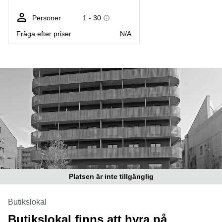
Coworking
Virtuellt
Sollentuna
Östermalm
kontor
Personer
1 - 30
Vasastan
Kontor
Fråga efter priser
N/A
Malmö
Kontorshotell
Huddinge
Lediga
lokaler
Hisingen
Lediga
lokaler
Hägersten
Platsen är inte tillgänglig
Butikslokal
Butikslokal finns att hyra på