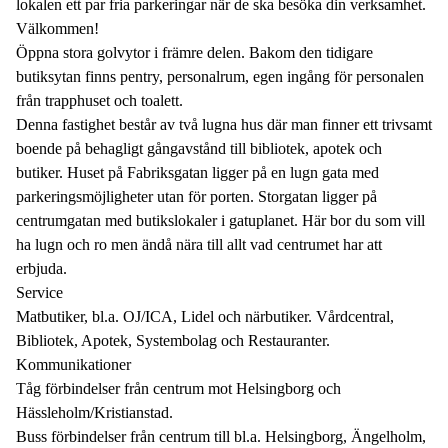
lokalen ett par fria parkeringar när de ska besöka din verksamhet.
Välkommen!
Öppna stora golvytor i främre delen. Bakom den tidigare
butiksytan finns pentry, personalrum, egen ingång för personalen
från trapphuset och toalett.
Denna fastighet består av två lugna hus där man finner ett trivsamt
boende på behagligt gångavstånd till bibliotek, apotek och
butiker. Huset på Fabriksgatan ligger på en lugn gata med
parkeringsmöjligheter utan för porten. Storgatan ligger på
centrumgatan med butikslokaler i gatuplanet. Här bor du som vill
ha lugn och ro men ändå nära till allt vad centrumet har att
erbjuda.
Service
Matbutiker, bl.a. OJ/ICA, Lidel och närbutiker. Vårdcentral,
Bibliotek, Apotek, Systembolag och Restauranter.
Kommunikationer
Tåg förbindelser från centrum mot Helsingborg och
Hässleholm/Kristianstad.
Buss förbindelser från centrum till bl.a. Helsingborg, Ängelholm,