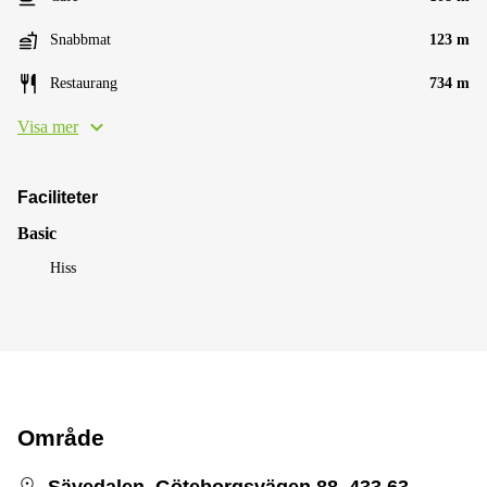
Snabbmat
123 m
Restaurang
734 m
Visa mer
Faciliteter
Basic
Hiss
Område
Sävedalen, Göteborgsvägen 88, 433 63