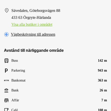
Sävedalen, Göteborgsvägen 88
433 63 Örgryte-Härlanda
Visa alla butiker i området
Vägbeskrivning till adressen
Avstånd till närliggande område
Buss
142 m
Parkering
943 m
Bankomat
363 m
Bank
26 m
Affär
7 m
Café
108 m