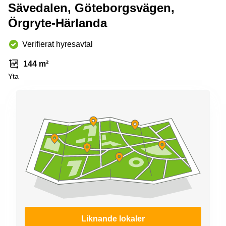
Coworking
Sävedalen, Göteborgsvägen,
Virtuellt
Sollentuna
Östermalm
kontor
Örgryte-Härlanda
Vasastan
Kontor
Malmö
Verifierat hyresavtal
Kontorshotell
Huddinge
144 m²
Yta
Lediga
lokaler
Hisingen
Lediga
lokaler
Hägersten
Liknande lokaler