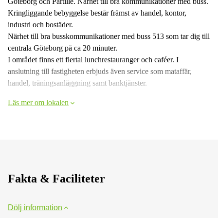
Göteborg och Partille. Närhet till bra kommunikationer med buss.
Kringliggande bebyggelse består främst av handel, kontor,
industri och bostäder.
Närhet till bra busskommunikationer med buss 513 som tar dig till
centrala Göteborg på ca 20 minuter.
I området finns ett flertal lunchrestauranger och caféer. I
anslutning till fastigheten erbjuds även service som mataffär,
handel, träningsanläggning samt banktjänster.
Läs mer om lokalen
Fakta & Faciliteter
Dölj information