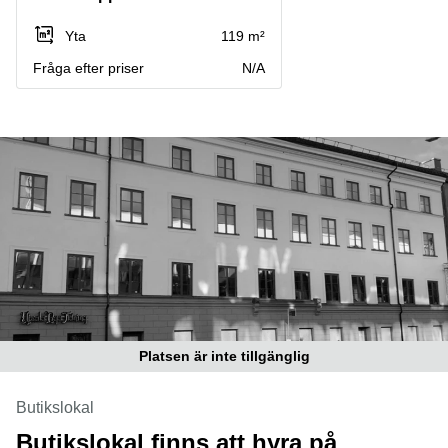
Coworking
Virtuellt
Sollentuna
Östermalm
kontor
Yta
119 m²
Vasastan
Kontor
Fråga efter priser
N/A
Malmö
Kontorshotell
Huddinge
Lediga
lokaler
Hisingen
Lediga
lokaler
Hägersten
Platsen är inte tillgänglig
Butikslokal
Butikslokal finns att hyra på