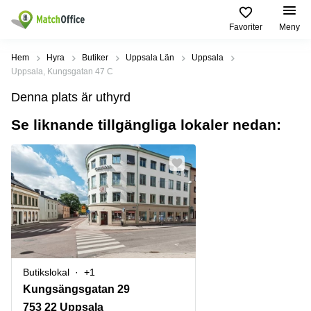
Favoriter
Meny
Hyra / hyra ut
Hem
Hyra
Butiker
Uppsala Län
Uppsala
Uppsala, Kungsgatan 47 C
Hjälp
Kategorier
Populära
Populära
Denna plats är uthyrd
Städer
sökningar
Kontor
Se liknande tillgängliga lokaler nedan:
Om oss
Stockholm
Kontorshotell
Kontorshotell
Stockholm
Göteborg
Bli hyresvärd
Coworking
Hyra lokal
space
Malmö
Stockholm
Pris
Lagerlokaler
Uppsala
Kontorshotell
Göteborg
Industrilokaler
Norrköping
Logga in
Coworking
Butikslokaler
Östermalm
Stockholm
Butikslokal
+1
Verkstad
Skåne
Kontorshotell
Kungsängsgatan 29
Malmö
Mötesrum
Älvsjö
753 22 Uppsala