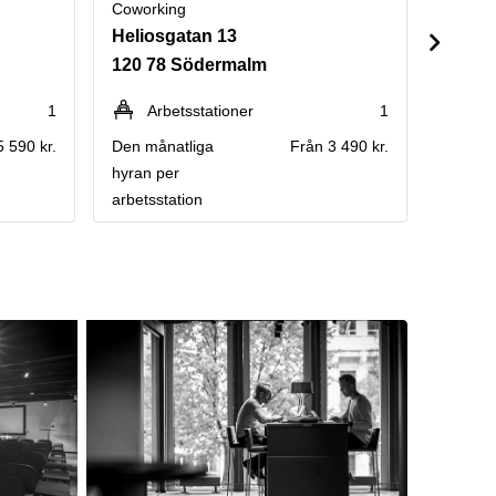
Coworking
Cowork
Heliosgatan 13
Nybrok
120 78 Södermalm
111 4
1
Arbetsstationer
1
Fråga e
5 590 kr.
Den månatliga
Från 3 490 kr.
hyran per
arbetsstation