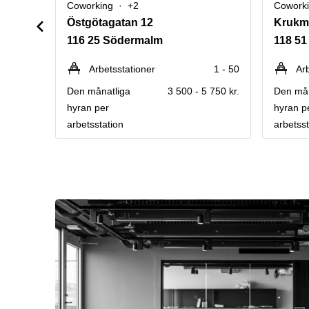
Coworking
+2
Cowork
Östgötagatan 12
Krukm
116 25 Södermalm
118 5
Arbetsstationer
1 - 50
Ar
Den månatliga
3 500 - 5 750 kr.
Den mån
hyran per
hyran p
arbetsstation
arbetsst