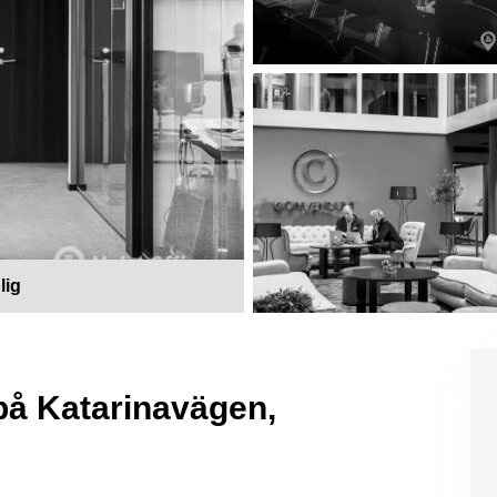
lig
på Katarinavägen,