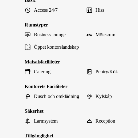
Basic
Access 24/7
Hiss
Rumstyper
Business lounge
Mötesrum
Öppet kontorslandskap
Matsalsfaciliteter
Catering
Pentry/Kök
Kontorets Faciliteter
Dusch och omklädning
Kylskåp
Säkerhet
Larmsystem
Reception
Tillgänglighet