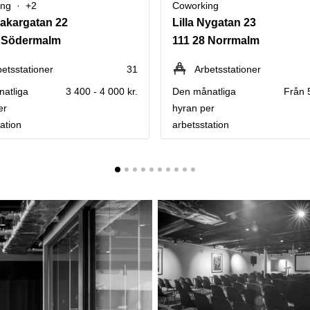
ing
+2
Coworking
akargatan 22
Lilla Nygatan 23
1 Södermalm
111 28 Norrmalm
betsstationer
31
Arbetsstationer
atliga
3 400 - 4 000 kr.
Den månatliga
Från 
er
hyran per
ation
arbetsstation