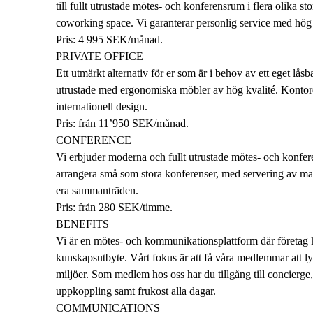
till fullt utrustade mötes- och konferensrum i flera olika sto
coworking space. Vi garanterar personlig service med hög f
Pris: 4 995 SEK/månad.
PRIVATE OFFICE
Ett utmärkt alternativ för er som är i behov av ett eget låsba
utrustade med ergonomiska möbler av hög kvalité. Kontor
internationell design.
Pris: från 11’950 SEK/månad.
CONFERENCE
Vi erbjuder moderna och fullt utrustade mötes- och konfere
arrangera små som stora konferenser, med servering av mat 
era sammanträden.
Pris: från 280 SEK/timme.
BENEFITS
Vi är en mötes- och kommunikationsplattform där företa
kunskapsutbyte. Vårt fokus är att få våra medlemmar att l
miljöer. Som medlem hos oss har du tillgång till concierge,
uppkoppling samt frukost alla dagar.
COMMUNICATIONS