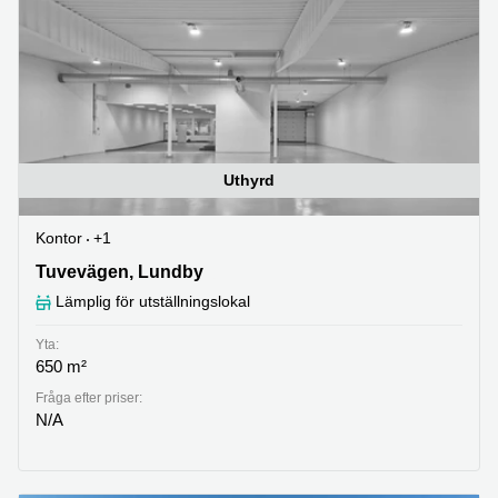
Uthyrd
Kontor
+1
Tuvevägen 37B, Lundby
Tuvevägen, Lundby
Lämplig för utställningslokal
Yta:
650 m²
Fråga efter priser:
N/A