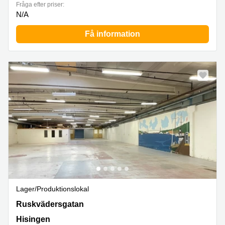
Fråga efter priser:
N/A
Få information
Lager/produktionslokal
Göteborg, Ruskvädersgatan 20, Hisingen
Ruskvädersgatan
Hisingen