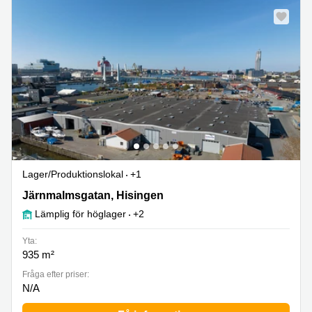
Lager/produktionslokal
+1
Järnmalmsgatan 1C, Hisingen
Järnmalmsgatan, Hisingen
Lämplig för höglager
+2
Yta:
935 m²
Fråga efter priser:
N/A