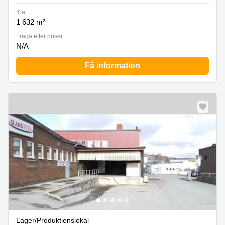
Yta:
1 632 m²
Fråga efter priser:
N/A
Få information
Lager/produktionslokal