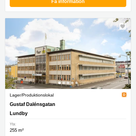
Få information
Lager/produktionslokal
Gustaf Dalénsgatan 19, Lundby
Gustaf Dalénsgatan
Lundby
Yta:
255 m²