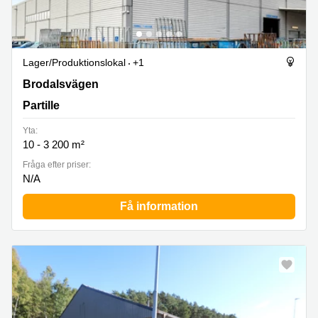
Lager/produktionslokal
+1
Brodalsvägen 13, Partille
Brodalsvägen
Partille
Yta:
10 - 3 200 m²
Fråga efter priser:
N/A
Få information