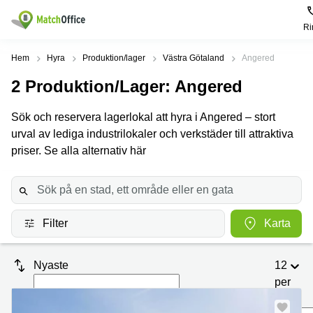
Ri
Hyra / hyra ut
Hem
Hyra
Produktion/lager
Västra Götaland
Angered
2
Produktion/lager
: Angered
Hjälp
Kategorier
Populära
Populära
Städer
sökningar
Sök och reservera lagerlokal att hyra i Angered – stort
Kontor
Om oss
urval av lediga industrilokaler och verkstäder till attraktiva
Stockholm
Kontorshotell
Kontorshotell
Stockholm
priser. Se alla alternativ här
Göteborg
Bli hyresvärd
Coworking
Hyra lokal
space
Malmö
Stockholm
Pris
Lagerlokaler
Uppsala
Kontorshotell
Göteborg
Filter
Karta
Industrilokaler
Norrköping
Logga in
Coworking
Butikslokaler
Östermalm
Stockholm
Nyaste
12
Verkstad
Skåne
Kontorshotell
per
Malmö
sida
Mötesrum
Älvsjö