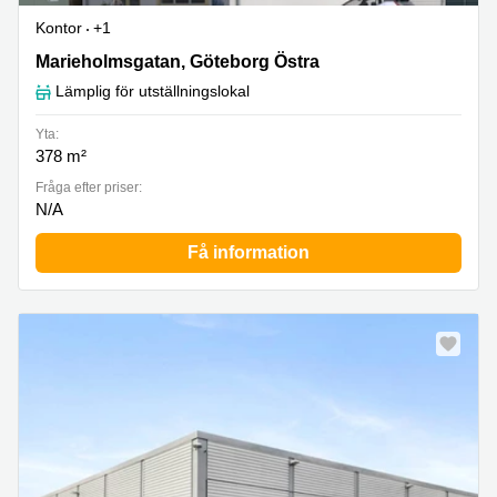
Kontor
+1
Marieholmsgatan 52, Göteborg Östra
Marieholmsgatan, Göteborg Östra
Lämplig för utställningslokal
Yta:
378 m²
Fråga efter priser:
N/A
Få information