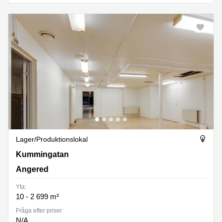
Lager/produktionslokal
Kummingatan 9, Angered
Kummingatan
Angered
Yta:
10 - 2 699 m²
Fråga efter priser:
N/A