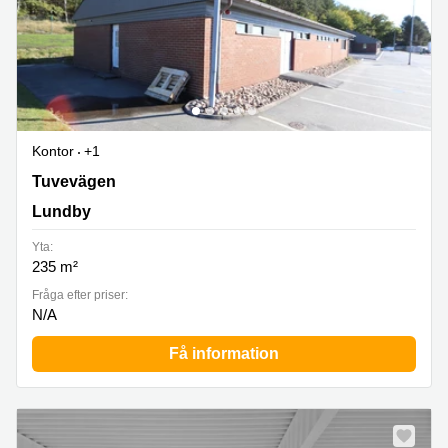
Kontor
+1
Tuvevägen 39B, Lundby
Tuvevägen
Lundby
Yta:
235 m²
Fråga efter priser:
N/A
Få information