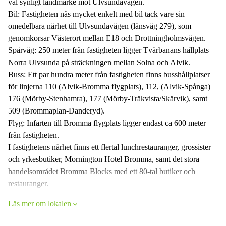
väl synligt landmärke mot Ulvsundavägen.
Bil: Fastigheten nås mycket enkelt med bil tack vare sin
omedelbara närhet till Ulvsundavägen (länsväg 279), som
genomkorsar Västerort mellan E18 och Drottningholmsvägen.
Spårväg: 250 meter från fastigheten ligger Tvärbanans hållplats
Norra Ulvsunda på sträckningen mellan Solna och Alvik.
Buss: Ett par hundra meter från fastigheten finns busshållplatser
för linjerna 110 (Alvik-Bromma flygplats), 112, (Alvik-Spånga)
176 (Mörby-Stenhamra), 177 (Mörby-Träkvista/Skärvik), samt
509 (Brommaplan-Danderyd).
Flyg: Infarten till Bromma flygplats ligger endast ca 600 meter
från fastigheten.
I fastighetens närhet finns ett flertal lunchrestauranger, grossister
och yrkesbutiker, Mornington Hotel Bromma, samt det stora
handelsområdet Bromma Blocks med ett 80-tal butiker och
restauranger.
Läs mer om lokalen