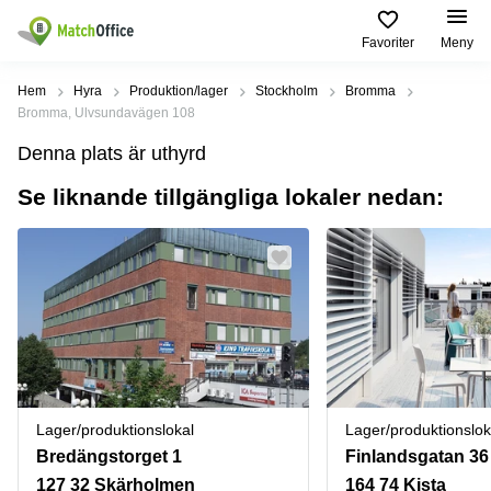
Favoriter
Meny
Hyra / hyra ut
Hem
Hyra
Produktion/lager
Stockholm
Bromma
Bromma, Ulvsundavägen 108
Hjälp
Kategorier
Populära
Populära
Denna plats är uthyrd
Städer
sökningar
Kontor
Se liknande tillgängliga lokaler nedan:
Om oss
Stockholm
Kontorshotell
Kontorshotell
Stockholm
Göteborg
Bli hyresvärd
Coworking
Hyra lokal
space
Malmö
Stockholm
Pris
Lagerlokaler
Uppsala
Kontorshotell
Göteborg
Industrilokaler
Norrköping
Logga in
Coworking
Butikslokaler
Östermalm
Stockholm
Lager/produktionslokal
Lager/produktionslok
Verkstad
Skåne
Kontorshotell
Bredängstorget 1
Finlandsgatan 36
Malmö
Mötesrum
Älvsjö
127 32 Skärholmen
164 74 Kista