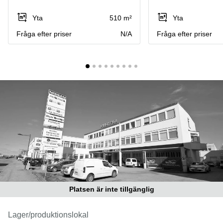
Coworking
Virtuellt
Sollentuna
Östermalm
kontor
Yta
510 m²
Yta
Vasastan
Kontor
Fråga efter priser
N/A
Fråga efter priser
Malmö
Kontorshotell
Huddinge
Lediga
lokaler
Hisingen
Lediga
lokaler
Hägersten
Platsen är inte tillgänglig
Lager/produktionslokal