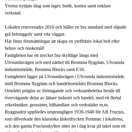
Ytorna nyttjats idag som lager, butik, kontor samt enklare
verkstad.
Lokalen renoverades 2016 och håller en bra standard med slipade
grå betonggolv samt vita väggar.
Här finns förutsättningar att skapa en yteffektiv lokal helt efter
behov och önskemål!
Fastigheten har ett mycket bra skyltläge längs med
Ulvsundavägen och med närhet till Bromma flygplats, Ulvsunda
industriområde, Bromma Blocks samt E18.
Fastigheten ligger på Ulvsundavägen i Ulvsunda industriområde,
intill Bromma flygplats och handelsområdet Bromma Blocks.
Området präglas av företagande och verksamheterna består till
övervägande delar av lättare industri och handel, med ett flertal
yrkesbutiker, grossister, bilhandlare och verkstäder m.m.
Byggnaden uppfördes ursprungligen 1939-1940 för AB Fructus,
som tillverkade den klassiska läskedrycken Pommac i lokalerna,
och den gamla Fructusskylten sitter än i dag kvar på taket som ett