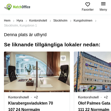
Favoriter
Meny
Hyra / hyra ut
Hem
Hyra
Kontorshotell
Stockholm
Kungsholmen
Stockholm, Kungsbron 1
Hjälp
Kategorier
Populära
Populära
Denna plats är uthyrd
Städer
sökningar
Kontor
Se liknande tillgängliga lokaler nedan:
Om oss
Stockholm
Kontorshotell
Kontorshotell
Stockholm
Göteborg
Bli hyresvärd
Coworking
Hyra lokal
space
Malmö
Stockholm
Pris
Lagerlokaler
Uppsala
Kontorshotell
Göteborg
Industrilokaler
Norrköping
Logga in
Coworking
Butikslokaler
Östermalm
Stockholm
Kontorshotell
+2
Kontorshotell
+2
Verkstad
Skåne
Kontorshotell
Klarabergsviadukten 70
Malmö
Mötesrum
Älvsjö
107 24 Norrmalm
111 22 Norrmalm