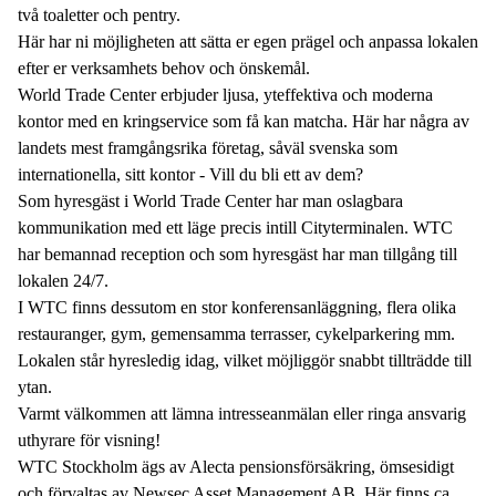
två toaletter och pentry.
Här har ni möjligheten att sätta er egen prägel och anpassa lokalen
efter er verksamhets behov och önskemål.
World Trade Center erbjuder ljusa, yteffektiva och moderna
kontor med en kringservice som få kan matcha. Här har några av
landets mest framgångsrika företag, såväl svenska som
internationella, sitt kontor - Vill du bli ett av dem?
Som hyresgäst i World Trade Center har man oslagbara
kommunikation med ett läge precis intill Cityterminalen. WTC
har bemannad reception och som hyresgäst har man tillgång till
lokalen 24/7.
I WTC finns dessutom en stor konferensanläggning, flera olika
restauranger, gym, gemensamma terrasser, cykelparkering mm.
Lokalen står hyresledig idag, vilket möjliggör snabbt tillträdde till
ytan.
Varmt välkommen att lämna intresseanmälan eller ringa ansvarig
uthyrare för visning!
WTC Stockholm ägs av Alecta pensionsförsäkring, ömsesidigt
och förvaltas av Newsec Asset Management AB. Här finns ca