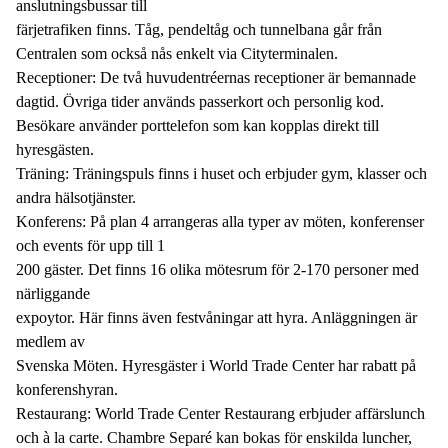
anslutningsbussar till
färjetrafiken finns. Tåg, pendeltåg och tunnelbana går från
Centralen som också nås enkelt via Cityterminalen.
Receptioner: De två huvudentréernas receptioner är bemannade
dagtid. Övriga tider används passerkort och personlig kod.
Besökare använder porttelefon som kan kopplas direkt till
hyresgästen.
Träning: Träningspuls finns i huset och erbjuder gym, klasser och
andra hälsotjänster.
Konferens: På plan 4 arrangeras alla typer av möten, konferenser
och events för upp till 1
200 gäster. Det finns 16 olika mötesrum för 2-170 personer med
närliggande
expoytor. Här finns även festvåningar att hyra. Anläggningen är
medlem av
Svenska Möten. Hyresgäster i World Trade Center har rabatt på
konferenshyran.
Restaurang: World Trade Center Restaurang erbjuder affärslunch
och à la carte. Chambre Separé kan bokas för enskilda luncher,