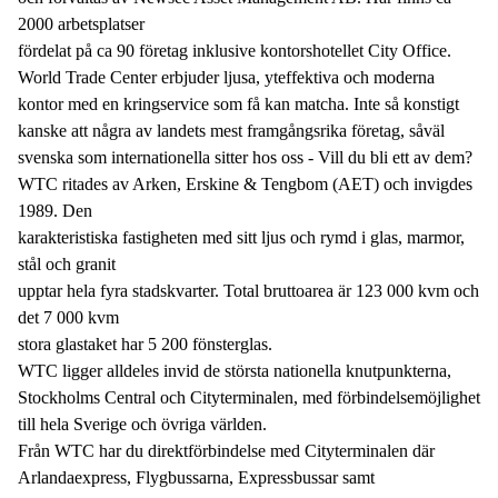
2000 arbetsplatser
fördelat på ca 90 företag inklusive kontorshotellet City Office.
World Trade Center erbjuder ljusa, yteffektiva och moderna
kontor med en kringservice som få kan matcha. Inte så konstigt
kanske att några av landets mest framgångsrika företag, såväl
svenska som internationella sitter hos oss - Vill du bli ett av dem?
WTC ritades av Arken, Erskine & Tengbom (AET) och invigdes
1989. Den
karakteristiska fastigheten med sitt ljus och rymd i glas, marmor,
stål och granit
upptar hela fyra stadskvarter. Total bruttoarea är 123 000 kvm och
det 7 000 kvm
stora glastaket har 5 200 fönsterglas.
WTC ligger alldeles invid de största nationella knutpunkterna,
Stockholms Central och Cityterminalen, med förbindelsemöjlighet
till hela Sverige och övriga världen.
Från WTC har du direktförbindelse med Cityterminalen där
Arlandaexpress, Flygbussarna, Expressbussar samt