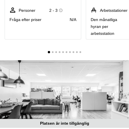
Coworking
Virtuellt
Sollentuna
Östermalm
kontor
Personer
2 - 3
Arbetsstationer
Vasastan
Kontor
Fråga efter priser
N/A
Den månatliga
Malmö
hyran per
Kontorshotell
arbetsstation
Huddinge
Lediga
lokaler
Hisingen
Lediga
lokaler
Hägersten
Platsen är inte tillgänglig