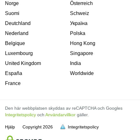
Norge
Österreich
Suomi
Schweiz
Deutchland
Україна
Nederland
Polska
Belgique
Hong Kong
Luxembourg
Singapore
United Kingdom
India
España
Worldwide
France
Den här webbplatsen skyddas av reCAPTCHA och Googles
Integritetspolicy
och
Användarvillkor
gäller.
Hjälp
Copyright
2026
Integritetspolicy
är full
är full
är full
är full
är full
är full
är full
är full
är full
är full