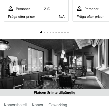
Coworking
Virtuellt
Sollentuna
Östermalm
kontor
Personer
2
Personer
Vasastan
Kontor
Fråga efter priser
N/A
Fråga efter priser
Malmö
Kontorshotell
Huddinge
Lediga
lokaler
Hisingen
Lediga
lokaler
Hägersten
Platsen är inte tillgänglig
Kontorshotell
Kontor
Coworking