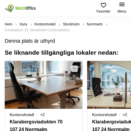
Favoriter
Meny
Hyra / hyra ut
Hem
Hyra
Kontorshotell
Stockholm
Norrmalm
Centralplan 15, Stockholm Centralstation
Hjälp
Kategorier
Populära
Populära
Denna plats är uthyrd
Städer
sökningar
Kontor
Se liknande tillgängliga lokaler nedan:
Om oss
Stockholm
Kontorshotell
Kontorshotell
Stockholm
Göteborg
Bli hyresvärd
Coworking
Hyra lokal
space
Malmö
Stockholm
Pris
Lagerlokaler
Uppsala
Kontorshotell
Göteborg
Industrilokaler
Norrköping
Logga in
Coworking
Butikslokaler
Östermalm
Stockholm
Kontorshotell
+2
Kontorshotell
+2
Verkstad
Skåne
Kontorshotell
Klarabergsviadukten 70
Klarabergsviaduk
Malmö
Mötesrum
Älvsjö
107 24 Norrmalm
107 24 Norrmalm